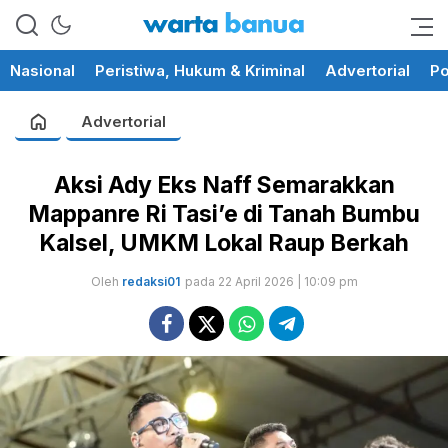
memberikan informasi yang
wartabanua.com
cerdas dan fakta
Nasional
Peristiwa, Hukum & Kriminal
Advertorial
Po
Advertorial
Aksi Ady Eks Naff Semarakkan
Mappanre Ri Tasi’e di Tanah Bumbu
Kalsel, UMKM Lokal Raup Berkah
Oleh
redaksi01
pada 22 April 2026 | 10:09 pm