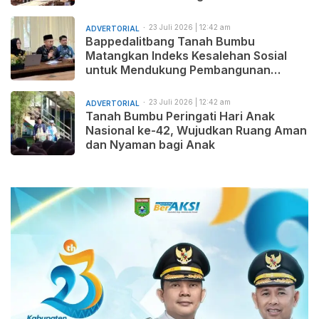
23 Juli 2026 | 12:42 am
ADVERTORIAL
Bappedalitbang Tanah Bumbu
Matangkan Indeks Kesalehan Sosial
untuk Mendukung Pembangunan
Daerah yang Maju, Makmur, dan
Beradab
23 Juli 2026 | 12:42 am
ADVERTORIAL
Tanah Bumbu Peringati Hari Anak
Nasional ke-42, Wujudkan Ruang Aman
dan Nyaman bagi Anak