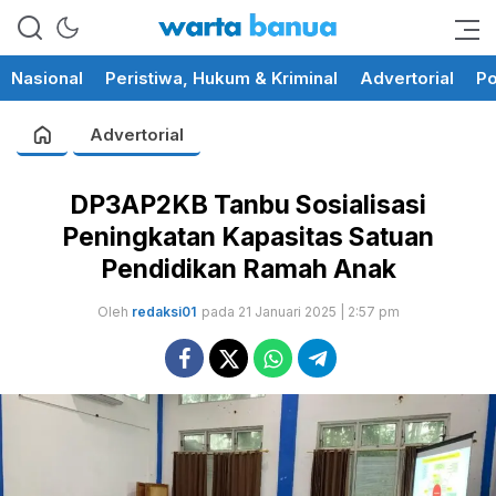
memberikan informasi yang
wartabanua.com
cerdas dan fakta
Nasional
Peristiwa, Hukum & Kriminal
Advertorial
Po
Advertorial
DP3AP2KB Tanbu Sosialisasi
Peningkatan Kapasitas Satuan
Pendidikan Ramah Anak
Oleh
redaksi01
pada 21 Januari 2025 | 2:57 pm