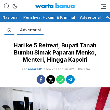
memberikan informasi yang
wartabanua.com
cerdas dan fakta
Nasional
Peristiwa, Hukum & Kriminal
Advertorial
Po
Advertorial
Hari ke 5 Retreat, Bupati Tanah
Bumbu Simak Paparan Menko,
Menteri, Hingga Kapolri
Oleh
redaksi01
pada 27 Februari 2025 | 8:48 am