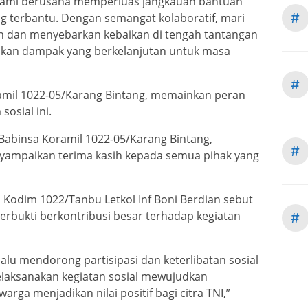
 kami berusaha memperluas jangkauan bantuan
#
g terbantu. Dengan semangat kolaboratif, mari
in dan menyebarkan kebaikan di tengah tantangan
ptakan dampak yang berkelanjutan untuk masa
#
ramil 1022-05/Karang Bintang, memainkan peran
osial ini.
Babinsa Koramil 1022-05/Karang Bintang,
#
yampaikan terima kasih kepada semua pihak yang
odim 1022/Tanbu Letkol Inf Boni Berdian sebut
 terbukti berkontribusi besar terhadap kegiatan
#
lu mendorong partisipasi dan keterlibatan sosial
elaksanakan kegiatan sosial mewujudkan
rga menjadikan nilai positif bagi citra TNI,”