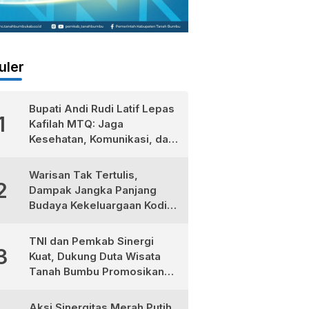
uler
Bupati Andi Rudi Latif Lepas
1
Kafilah MTQ: Jaga
Kesehatan, Komunikasi, dan
Niatkan Ibadah untuk Sukses
Dunia Akhirat
Warisan Tak Tertulis,
2
Dampak Jangka Panjang
Budaya Kekeluargaan Kodim
1022/Tanah Bumbu
TNI dan Pemkab Sinergi
3
Kuat, Dukung Duta Wisata
Tanah Bumbu Promosikan
Kekayaan Lokal
Aksi Sinergitas Merah Putih