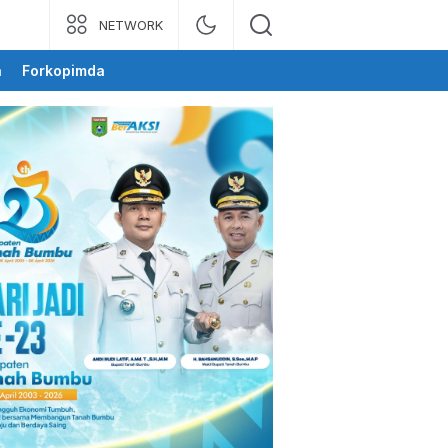
NETWORK
a
Forkopimda