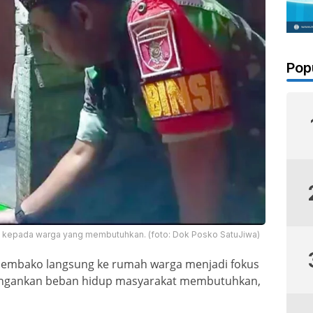
Pop
o kepada warga yang membutuhkan. (foto: Dok Posko SatuJiwa)
n sembako langsung ke rumah warga menjadi fokus
ingankan beban hidup masyarakat membutuhkan,