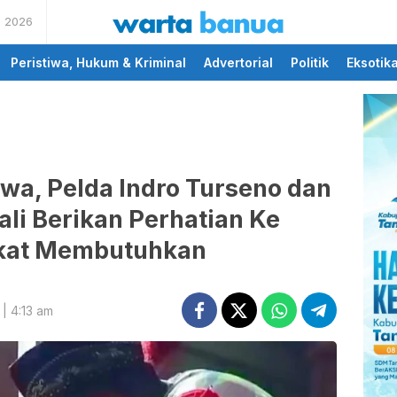
s 2026
memberikan informasi
wartabanua.com
yang cerdas dan fakta
Peristiwa, Hukum & Kriminal
Advertorial
Politik
Eksotik
iwa, Pelda Indro Turseno dan
li Berikan Perhatian Ke
kat Membutuhkan
| 4:13 am