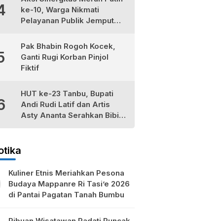
4
ke-10, Warga Nikmati
Pelayanan Publik Jemput
Bola di Teluk Kepayang
Pak Bhabin Rogoh Kocek,
5
Ganti Rugi Korban Pinjol
Fiktif
HUT ke-23 Tanbu, Bupati
6
Andi Rudi Latif dan Artis
Asty Ananta Serahkan Bibit
Tomat Cherry Stevia untuk
Petani Lokal
otika
Kuliner Etnis Meriahkan Pesona
Budaya Mappanre Ri Tasi’e 2026
di Pantai Pagatan Tanah Bumbu
Ribuan Wisatawan Padati Puncak