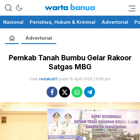
memberikan informasi yang
wartabanua.com
cerdas dan fakta
Nasional
Peristiwa, Hukum & Kriminal
Advertorial
Po
Advertorial
Pemkab Tanah Bumbu Gelar Rakoor
Satgas MBG
Oleh
redaksi01
pada 16 April 2026 | 9:56 pm