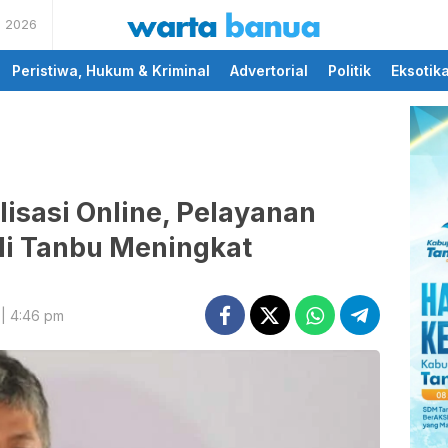
s 2026
memberikan informasi
wartabanua.com
yang cerdas dan fakta
Peristiwa, Hukum & Kriminal
Advertorial
Politik
Eksotik
lisasi Online, Pelayanan
di Tanbu Meningkat
| 4:46 pm