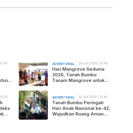
 12:47
26 Juli 2026 | 12:45
ADVERTORIAL
am
Hari Mangrove Sedunia
2026, Tanah Bumbu
tisi
Tanam Mangrove untuk
nus
Generasi Mendatang
 12:42
23 Juli 2026 | 12:42
ADVERTORIAL
am
ah
Tanah Bumbu Peringati
deks
Hari Anak Nasional ke-42,
uk
Wujudkan Ruang Aman
gunan
dan Nyaman bagi Anak
b