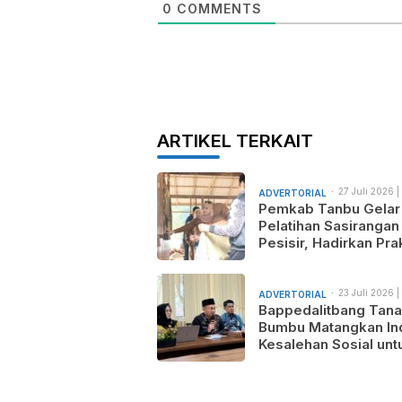
0
COMMENTS
ARTIKEL TERKAIT
27 Juli 2026 |
ADVERTORIAL
am
Pemkab Tanbu Gelar
Pelatihan Sasirangan
Pesisir, Hadirkan Prak
Wastra Sandi Agusti
untuk Motif Baru dan
Pemasaran Produk
23 Juli 2026 |
ADVERTORIAL
am
Bappedalitbang Tan
Bumbu Matangkan In
Kesalehan Sosial unt
Mendukung Pemban
Daerah yang Maju,
Makmur, dan Berada