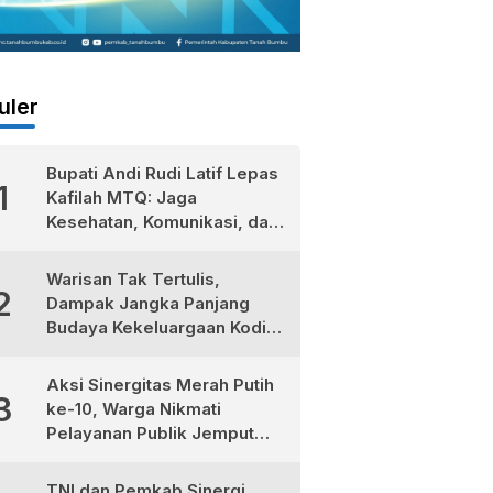
uler
Bupati Andi Rudi Latif Lepas
1
Kafilah MTQ: Jaga
Kesehatan, Komunikasi, dan
Niatkan Ibadah untuk Sukses
Dunia Akhirat
Warisan Tak Tertulis,
2
Dampak Jangka Panjang
Budaya Kekeluargaan Kodim
1022/Tanah Bumbu
Aksi Sinergitas Merah Putih
3
ke-10, Warga Nikmati
Pelayanan Publik Jemput
Bola di Teluk Kepayang
TNI dan Pemkab Sinergi