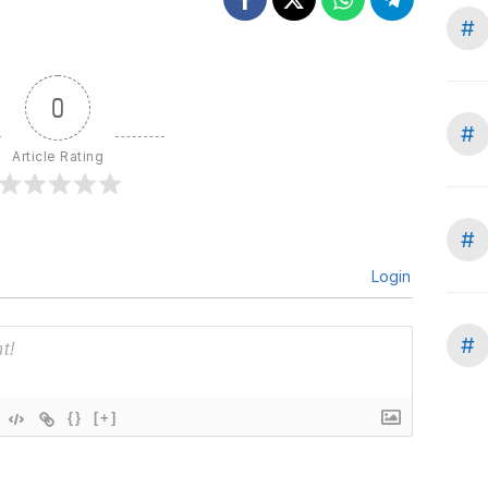
#
0
#
Article Rating
#
Login
#
{}
[+]