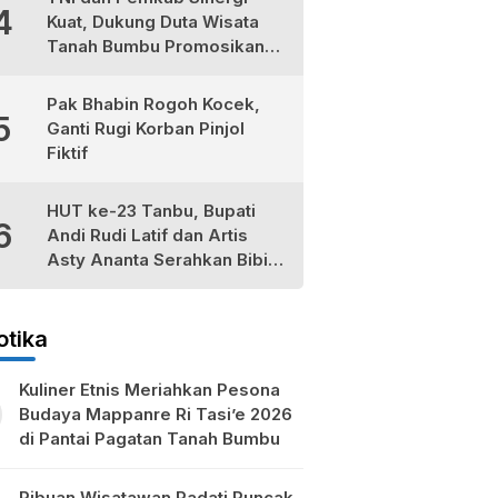
4
Kuat, Dukung Duta Wisata
Tanah Bumbu Promosikan
Kekayaan Lokal
Pak Bhabin Rogoh Kocek,
5
Ganti Rugi Korban Pinjol
Fiktif
HUT ke-23 Tanbu, Bupati
6
Andi Rudi Latif dan Artis
Asty Ananta Serahkan Bibit
Tomat Cherry Stevia untuk
Petani Lokal
otika
Kuliner Etnis Meriahkan Pesona
Budaya Mappanre Ri Tasi’e 2026
di Pantai Pagatan Tanah Bumbu
Ribuan Wisatawan Padati Puncak