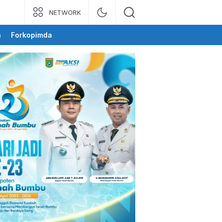
NETWORK
a
Forkopimda