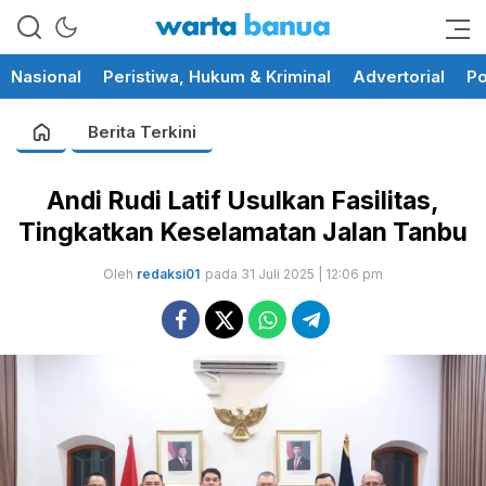
memberikan informasi yang
wartabanua.com
cerdas dan fakta
Nasional
Peristiwa, Hukum & Kriminal
Advertorial
Po
Berita Terkini
Andi Rudi Latif Usulkan Fasilitas,
Tingkatkan Keselamatan Jalan Tanbu
Oleh
redaksi01
pada 31 Juli 2025 | 12:06 pm