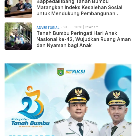
Bappedalitbang Tanah Bumbu
Matangkan Indeks Kesalehan Sosial
untuk Mendukung Pembangunan
Daerah yang Maju, Makmur, dan
Beradab
23 Juli 2026 | 12:42 am
ADVERTORIAL
Tanah Bumbu Peringati Hari Anak
Nasional ke-42, Wujudkan Ruang Aman
dan Nyaman bagi Anak