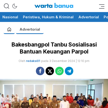
memberikan informasi yang
wartabanua.com
cerdas dan fakta
Nasional
Peristiwa, Hukum & Kriminal
Advertorial
Po
Advertorial
Bakesbangpol Tanbu Sosialisasi
Bantuan Keuangan Parpol
Oleh
redaksi01
pada 3 Desember 2024 | 12:10 pm