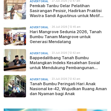
27 Juli 2026 | 12:47 am
ADVERTORIAL
Pemkab Tanbu Gelar Pelatihan
Sasirangan Pesisir, Hadirkan Praktisi
Wastra Sandi Agustinus untuk Motif
Baru dan Pemasaran Produk
26 Juli 2026 | 12:45 am
ADVERTORIAL
Hari Mangrove Sedunia 2026, Tanah
Bumbu Tanam Mangrove untuk
Generasi Mendatang
23 Juli 2026 | 12:42 am
ADVERTORIAL
Bappedalitbang Tanah Bumbu
Matangkan Indeks Kesalehan Sosial
untuk Mendukung Pembangunan
Daerah yang Maju, Makmur, dan
Beradab
23 Juli 2026 | 12:42 am
ADVERTORIAL
Tanah Bumbu Peringati Hari Anak
Nasional ke-42, Wujudkan Ruang Aman
dan Nyaman bagi Anak