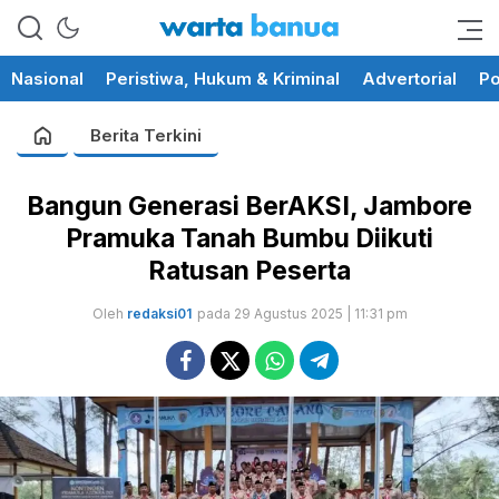
memberikan informasi yang
wartabanua.com
cerdas dan fakta
Nasional
Peristiwa, Hukum & Kriminal
Advertorial
Po
Berita Terkini
Bangun Generasi BerAKSI, Jambore
Pramuka Tanah Bumbu Diikuti
Ratusan Peserta
Oleh
redaksi01
pada 29 Agustus 2025 | 11:31 pm