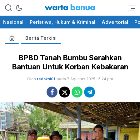
memberikan informasi yang
wartabanua.com
cerdas dan fakta
Nasional
Peristiwa, Hukum & Kriminal
Advertorial
Po
Berita Terkini
BPBD Tanah Bumbu Serahkan
Bantuan Untuk Korban Kebakaran
Oleh
redaksi01
pada 7 Agustus 2025 | 5:24 pm