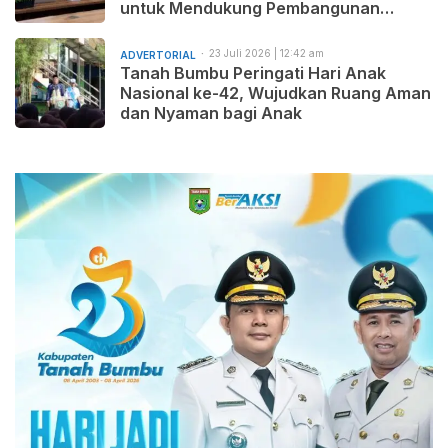
untuk Mendukung Pembangunan
Daerah yang Maju, Makmur, dan
Beradab
23 Juli 2026 | 12:42 am
ADVERTORIAL
Tanah Bumbu Peringati Hari Anak
Nasional ke-42, Wujudkan Ruang Aman
dan Nyaman bagi Anak