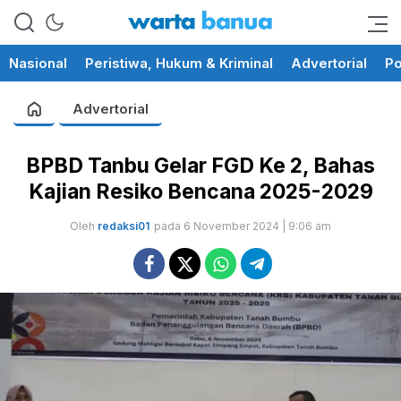
memberikan informasi yang
wartabanua.com
cerdas dan fakta
Nasional
Peristiwa, Hukum & Kriminal
Advertorial
Po
Advertorial
BPBD Tanbu Gelar FGD Ke 2, Bahas
Kajian Resiko Bencana 2025-2029
Oleh
redaksi01
pada 6 November 2024 | 9:06 am