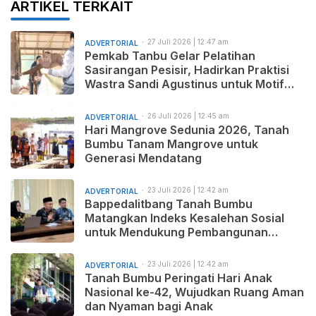
ARTIKEL TERKAIT
27 Juli 2026 | 12:47 am
ADVERTORIAL
Pemkab Tanbu Gelar Pelatihan
Sasirangan Pesisir, Hadirkan Praktisi
Wastra Sandi Agustinus untuk Motif
Baru dan Pemasaran Produk
26 Juli 2026 | 12:45 am
ADVERTORIAL
Hari Mangrove Sedunia 2026, Tanah
Bumbu Tanam Mangrove untuk
Generasi Mendatang
23 Juli 2026 | 12:42 am
ADVERTORIAL
Bappedalitbang Tanah Bumbu
Matangkan Indeks Kesalehan Sosial
untuk Mendukung Pembangunan
Daerah yang Maju, Makmur, dan
Beradab
23 Juli 2026 | 12:42 am
ADVERTORIAL
Tanah Bumbu Peringati Hari Anak
Nasional ke-42, Wujudkan Ruang Aman
dan Nyaman bagi Anak