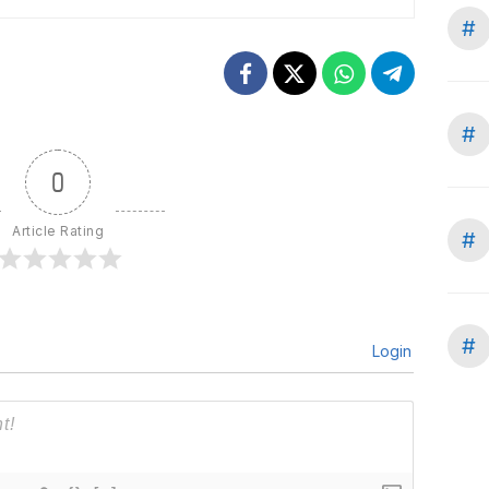
#
#
0
Article Rating
#
#
Login