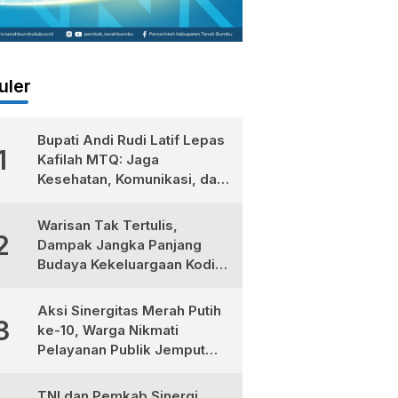
uler
Bupati Andi Rudi Latif Lepas
1
Kafilah MTQ: Jaga
Kesehatan, Komunikasi, dan
Niatkan Ibadah untuk Sukses
Dunia Akhirat
Warisan Tak Tertulis,
2
Dampak Jangka Panjang
Budaya Kekeluargaan Kodim
1022/Tanah Bumbu
Aksi Sinergitas Merah Putih
3
ke-10, Warga Nikmati
Pelayanan Publik Jemput
Bola di Teluk Kepayang
TNI dan Pemkab Sinergi