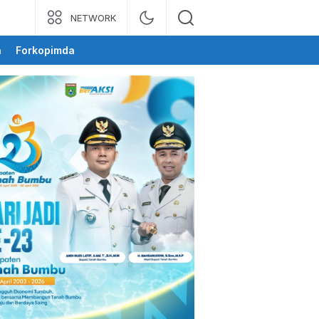
NETWORK
a
Forkopimda