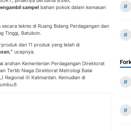
BDKT, pihaknya bersama BSML
#
engambil sampel
bahan pokok dalam kemasan
 secara teknis di Ruang Bidang Perdagangan dan
Tinggi, Batulicin.
#
roduk dari 11 produk yang telah di
asan
,” ucapnya.
For
i arahan Kementerian Perdagangan Direktorat
 Tertib Niaga Direktorat Metrologi Balai
) Regional III Kalimantan. Kemudian di
#
Bumbu.6
#