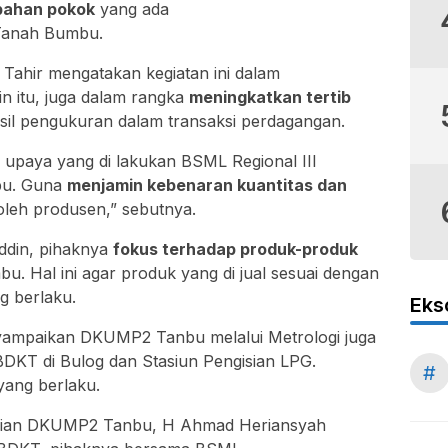
bahan pokok
yang ada
Tanah Bumbu.
ahir mengatakan kegiatan ini dalam
ain itu, juga dalam rangka
meningkatkan tertib
il pengukuran dalam transaksi perdagangan.
paya yang di lakukan BSML Regional III
bu. Guna
menjamin kebenaran kuantitas dan
 oleh produsen,” sebutnya.
ddin, pihaknya
fokus terhadap produk-produk
 Hal ini agar produk yang di jual sesuai dengan
g berlaku.
Eks
nyampaikan DKUMP2 Tanbu melalui Metrologi juga
KT di Bulog dan Stasiun Pengisian LPG.
#
yang berlaku.
ogian DKUMP2 Tanbu, H Ahmad Heriansyah