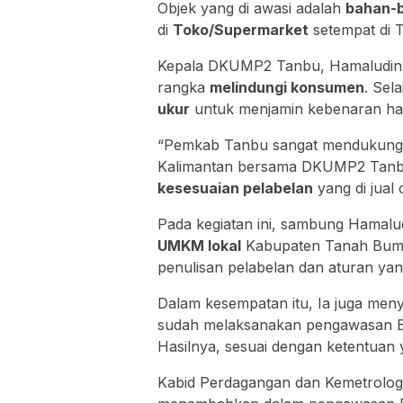
Objek yang di awasi adalah
bahan-
di
Toko/Supermarket
setempat di 
Kepala DKUMP2 Tanbu, Hamaludin T
rangka
melindungi konsumen
. Sel
ukur
untuk menjamin kebenaran has
“Pemkab Tanbu sangat mendukung u
Kalimantan bersama DKUMP2 Tan
kesesuaian pelabelan
yang di jual
Pada kegiatan ini, sambung Hamalu
UMKM lokal
Kabupaten Tanah Bumbu.
penulisan pelabelan dan aturan yan
Dalam kesempatan itu, Ia juga me
sudah melaksanakan pengawasan BD
Hasilnya, sesuai dengan ketentuan 
Kabid Perdagangan dan Kemetrol