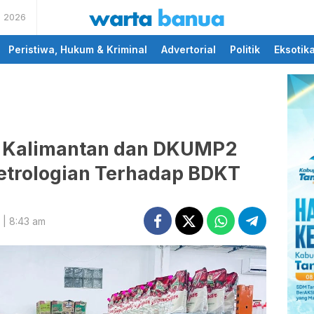
s 2026
memberikan informasi
wartabanua.com
yang cerdas dan fakta
Peristiwa, Hukum & Kriminal
Advertorial
Politik
Eksotik
II Kalimantan dan DKUMP2
etrologian Terhadap BDKT
| 8:43 am