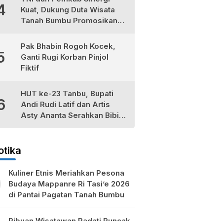
4
Kuat, Dukung Duta Wisata
Tanah Bumbu Promosikan
Kekayaan Lokal
Pak Bhabin Rogoh Kocek,
5
Ganti Rugi Korban Pinjol
Fiktif
HUT ke-23 Tanbu, Bupati
6
Andi Rudi Latif dan Artis
Asty Ananta Serahkan Bibit
Tomat Cherry Stevia untuk
Petani Lokal
otika
Kuliner Etnis Meriahkan Pesona
Budaya Mappanre Ri Tasi’e 2026
di Pantai Pagatan Tanah Bumbu
Ribuan Wisatawan Padati Puncak