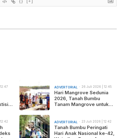
{}
[+]
 12:47
26 Juli 2026 | 12:45
ADVERTORIAL
am
Hari Mangrove Sedunia
2026, Tanah Bumbu
tisi
Tanam Mangrove untuk
nus
Generasi Mendatang
 12:42
23 Juli 2026 | 12:42
ADVERTORIAL
am
ah
Tanah Bumbu Peringati
deks
Hari Anak Nasional ke-42,