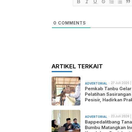
0
COMMENTS
ARTIKEL TERKAIT
27 Juli 2026 |
ADVERTORIAL
am
Pemkab Tanbu Gelar
Pelatihan Sasirangan
Pesisir, Hadirkan Prak
Wastra Sandi Agusti
untuk Motif Baru dan
Pemasaran Produk
23 Juli 2026 |
ADVERTORIAL
am
Bappedalitbang Tan
Bumbu Matangkan In