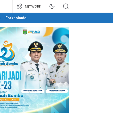
NETWORK
a
Forkopimda