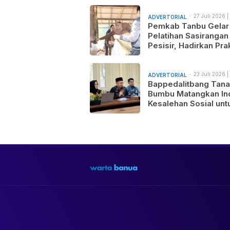
27 Juli 2026 |
ADVERTORIAL
am
Pemkab Tanbu Gelar
Pelatihan Sasirangan
Pesisir, Hadirkan Prak
Wastra Sandi Agusti
untuk Motif Baru dan
Pemasaran Produk
23 Juli 2026 |
ADVERTORIAL
am
Bappedalitbang Tan
Bumbu Matangkan In
Kesalehan Sosial unt
Mendukung Pemban
Daerah yang Maju,
Makmur, dan Berada