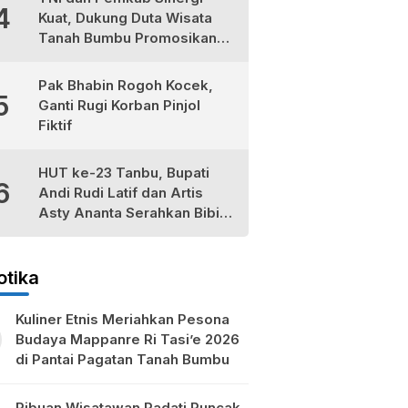
4
Kuat, Dukung Duta Wisata
Tanah Bumbu Promosikan
Kekayaan Lokal
Pak Bhabin Rogoh Kocek,
5
Ganti Rugi Korban Pinjol
Fiktif
HUT ke-23 Tanbu, Bupati
6
Andi Rudi Latif dan Artis
Asty Ananta Serahkan Bibit
Tomat Cherry Stevia untuk
Petani Lokal
otika
Kuliner Etnis Meriahkan Pesona
Budaya Mappanre Ri Tasi’e 2026
di Pantai Pagatan Tanah Bumbu
Ribuan Wisatawan Padati Puncak