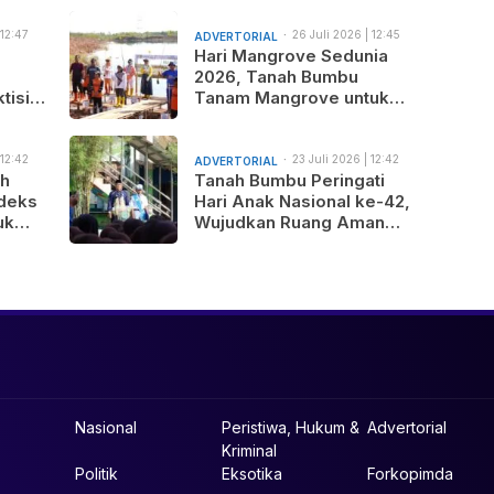
 12:47
26 Juli 2026 | 12:45
ADVERTORIAL
am
Hari Mangrove Sedunia
2026, Tanah Bumbu
tisi
Tanam Mangrove untuk
nus
Generasi Mendatang
 12:42
23 Juli 2026 | 12:42
ADVERTORIAL
am
ah
Tanah Bumbu Peringati
deks
Hari Anak Nasional ke-42,
uk
Wujudkan Ruang Aman
gunan
dan Nyaman bagi Anak
b
Nasional
Peristiwa, Hukum &
Advertorial
Kriminal
Politik
Eksotika
Forkopimda