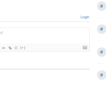
#
Login
#
{}
[+]
#
#