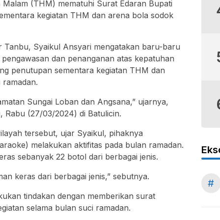
n Malam (THM) mematuhi Surat Edaran Bupati
ementara kegiatan THM dan arena bola sodok
r Tanbu, Syaikul Ansyari mengatakan baru-baru
an pengawasan dan penanganan atas kepatuhan
ang penutupan sementara kegiatan THM dan
i ramadan.
camatan Sungai Loban dan Angsana,” ujarnya,
Rabu (27/03/2024) di Batulicin.
layah tersebut, ujar Syaikul, pihaknya
raoke) melakukan aktifitas pada bulan ramadan.
Eks
as sebanyak 22 botol dari berbagai jenis.
 keras dari berbagai jenis,” sebutnya.
#
lakukan tindakan dengan memberikan surat
egiatan selama bulan suci ramadan.