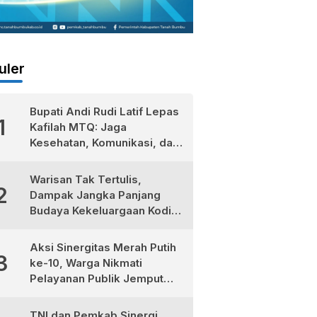
uler
Bupati Andi Rudi Latif Lepas
1
Kafilah MTQ: Jaga
Kesehatan, Komunikasi, dan
Niatkan Ibadah untuk Sukses
Dunia Akhirat
Warisan Tak Tertulis,
2
Dampak Jangka Panjang
Budaya Kekeluargaan Kodim
1022/Tanah Bumbu
Aksi Sinergitas Merah Putih
3
ke-10, Warga Nikmati
Pelayanan Publik Jemput
Bola di Teluk Kepayang
TNI dan Pemkab Sinergi