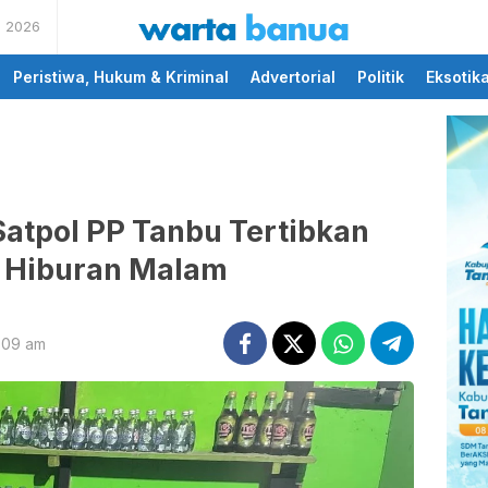
s 2026
memberikan informasi
wartabanua.com
yang cerdas dan fakta
Peristiwa, Hukum & Kriminal
Advertorial
Politik
Eksotik
atpol PP Tanbu Tertibkan
 Hiburan Malam
:09 am