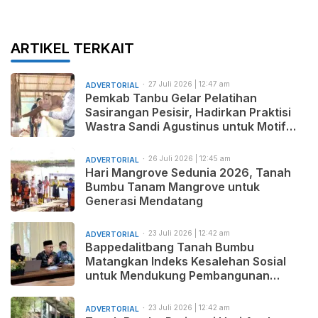
ARTIKEL TERKAIT
27 Juli 2026 | 12:47 am
ADVERTORIAL
Pemkab Tanbu Gelar Pelatihan
Sasirangan Pesisir, Hadirkan Praktisi
Wastra Sandi Agustinus untuk Motif
Baru dan Pemasaran Produk
26 Juli 2026 | 12:45 am
ADVERTORIAL
Hari Mangrove Sedunia 2026, Tanah
Bumbu Tanam Mangrove untuk
Generasi Mendatang
23 Juli 2026 | 12:42 am
ADVERTORIAL
Bappedalitbang Tanah Bumbu
Matangkan Indeks Kesalehan Sosial
untuk Mendukung Pembangunan
Daerah yang Maju, Makmur, dan
Beradab
23 Juli 2026 | 12:42 am
ADVERTORIAL