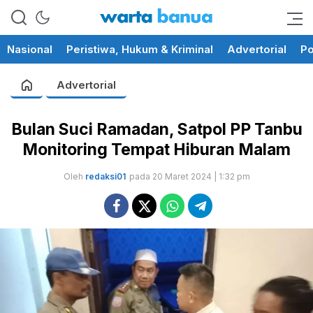
memberikan informasi yang
wartabanua.com
cerdas dan fakta
Nasional
Peristiwa, Hukum & Kriminal
Advertorial
Po
Advertorial
Bulan Suci Ramadan, Satpol PP Tanbu
Monitoring Tempat Hiburan Malam
Oleh
redaksi01
pada 20 Maret 2024 | 1:32 pm