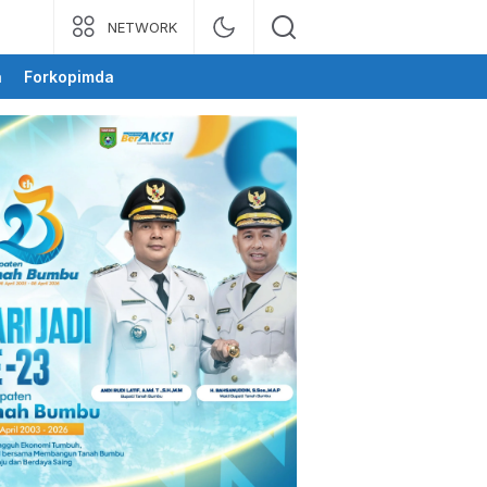
NETWORK
a
Forkopimda