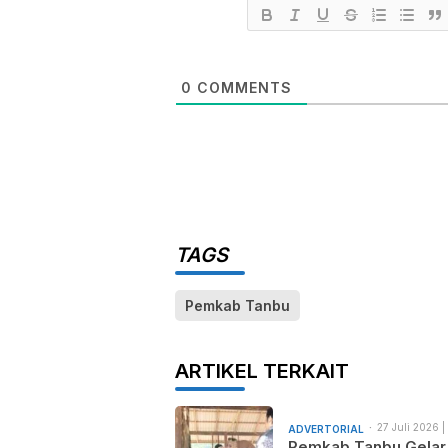
0
COMMENTS
TAGS
Pemkab Tanbu
ARTIKEL TERKAIT
27 Juli 2026 |
ADVERTORIAL
am
Pemkab Tanbu Gelar