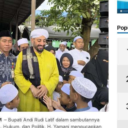
Pop
OM
– Bupati Andi Rudi Latif dalam sambutannya
n, Hukum, dan Politik, H. Yamani mengucapkan