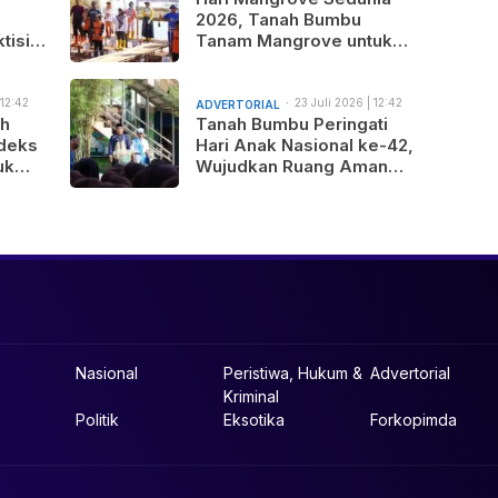
2026, Tanah Bumbu
tisi
Tanam Mangrove untuk
nus
Generasi Mendatang
 12:42
23 Juli 2026 | 12:42
ADVERTORIAL
am
ah
Tanah Bumbu Peringati
deks
Hari Anak Nasional ke-42,
uk
Wujudkan Ruang Aman
gunan
dan Nyaman bagi Anak
b
Nasional
Peristiwa, Hukum &
Advertorial
Kriminal
Politik
Eksotika
Forkopimda