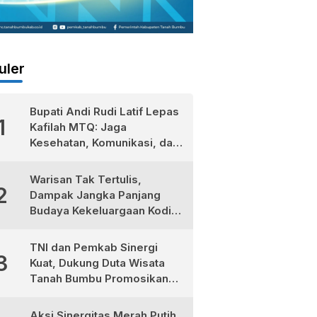
uler
Bupati Andi Rudi Latif Lepas
1
Kafilah MTQ: Jaga
Kesehatan, Komunikasi, dan
Niatkan Ibadah untuk Sukses
Dunia Akhirat
Warisan Tak Tertulis,
2
Dampak Jangka Panjang
Budaya Kekeluargaan Kodim
1022/Tanah Bumbu
TNI dan Pemkab Sinergi
3
Kuat, Dukung Duta Wisata
Tanah Bumbu Promosikan
Kekayaan Lokal
Aksi Sinergitas Merah Putih