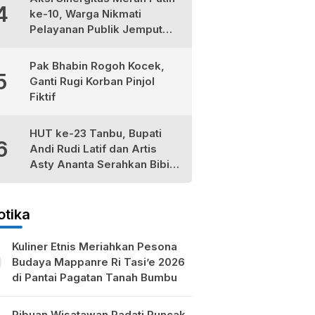
4
ke-10, Warga Nikmati
Pelayanan Publik Jemput
Bola di Teluk Kepayang
Pak Bhabin Rogoh Kocek,
5
Ganti Rugi Korban Pinjol
Fiktif
HUT ke-23 Tanbu, Bupati
6
Andi Rudi Latif dan Artis
Asty Ananta Serahkan Bibit
Tomat Cherry Stevia untuk
Petani Lokal
otika
Kuliner Etnis Meriahkan Pesona
Budaya Mappanre Ri Tasi’e 2026
di Pantai Pagatan Tanah Bumbu
Ribuan Wisatawan Padati Puncak