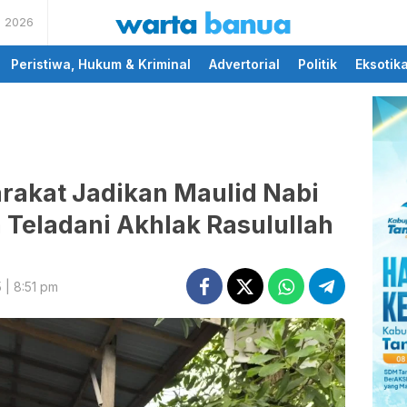
s 2026
memberikan informasi
wartabanua.com
yang cerdas dan fakta
Peristiwa, Hukum & Kriminal
Advertorial
Politik
Eksotik
rakat Jadikan Maulid Nabi
Teladani Akhlak Rasulullah
| 8:51 pm