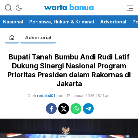
memberikan informasi yang
wartabanua.com
cerdas dan fakta
Nasional
Peristiwa, Hukum & Kriminal
Advertorial
Po
Advertorial
Bupati Tanah Bumbu Andi Rudi Latif
Dukung Sinergi Nasional Program
Prioritas Presiden dalam Rakornas di
Jakarta
Oleh
redaksi01
pada 17 Januari 2026 | 8:11 am