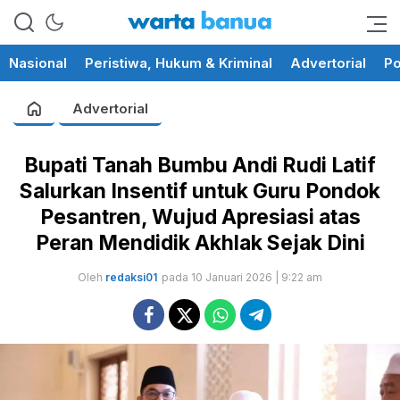
memberikan informasi yang
wartabanua.com
cerdas dan fakta
Nasional
Peristiwa, Hukum & Kriminal
Advertorial
Po
Advertorial
Bupati Tanah Bumbu Andi Rudi Latif
Salurkan Insentif untuk Guru Pondok
Pesantren, Wujud Apresiasi atas
Peran Mendidik Akhlak Sejak Dini
Oleh
redaksi01
pada 10 Januari 2026 | 9:22 am