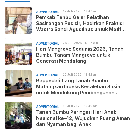
27 Juli 2026 | 12:47 am
ADVERTORIAL
Pemkab Tanbu Gelar Pelatihan
Sasirangan Pesisir, Hadirkan Praktisi
Wastra Sandi Agustinus untuk Motif
Baru dan Pemasaran Produk
26 Juli 2026 | 12:45 am
ADVERTORIAL
Hari Mangrove Sedunia 2026, Tanah
Bumbu Tanam Mangrove untuk
Generasi Mendatang
23 Juli 2026 | 12:42 am
ADVERTORIAL
Bappedalitbang Tanah Bumbu
Matangkan Indeks Kesalehan Sosial
untuk Mendukung Pembangunan
Daerah yang Maju, Makmur, dan
Beradab
23 Juli 2026 | 12:42 am
ADVERTORIAL
Tanah Bumbu Peringati Hari Anak
Nasional ke-42, Wujudkan Ruang Aman
dan Nyaman bagi Anak