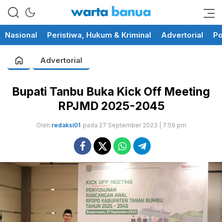
memberikan informasi yang
wartabanua.com
cerdas dan fakta
Nasional
Peristiwa, Hukum & Kriminal
Advertorial
Po
Advertorial
Bupati Tanbu Buka Kick Off Meeting
RPJMD 2025-2045
Oleh
redaksi01
pada 27 September 2023 | 7:59 pm