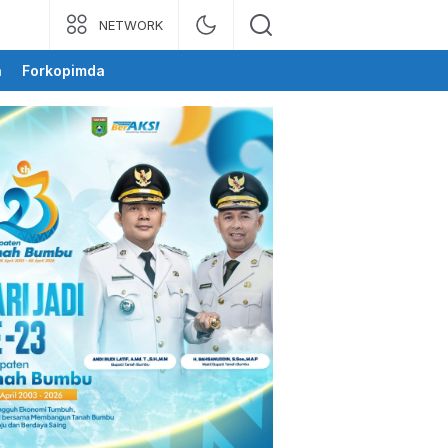
NETWORK
a
Forkopimda