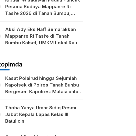
Pesona Budaya Mappanre Ri
Tasi’e 2026 di Tanah Bumbu,
Ekonomi Lokal Ikut Bergeliat
Aksi Ady Eks Naff Semarakkan
Mappanre Ri Tasi’e di Tanah
Bumbu Kalsel, UMKM Lokal Raup
Berkah
kopimda
Kasat Polairud hingga Sejumlah
Kapolsek di Polres Tanah Bunbu
Bergeser, Kapolres: Mutasi untuk
Penyegaran
Thoha Yahya Umar Sidiq Resmi
Jabat Kepala Lapas Kelas III
Batulicin