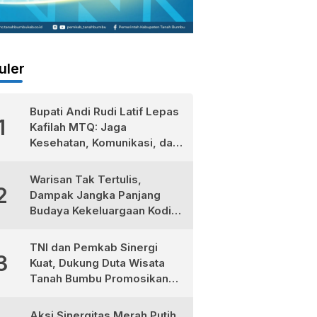
uler
Bupati Andi Rudi Latif Lepas
1
Kafilah MTQ: Jaga
Kesehatan, Komunikasi, dan
Niatkan Ibadah untuk Sukses
Dunia Akhirat
Warisan Tak Tertulis,
2
Dampak Jangka Panjang
Budaya Kekeluargaan Kodim
1022/Tanah Bumbu
TNI dan Pemkab Sinergi
3
Kuat, Dukung Duta Wisata
Tanah Bumbu Promosikan
Kekayaan Lokal
Aksi Sinergitas Merah Putih