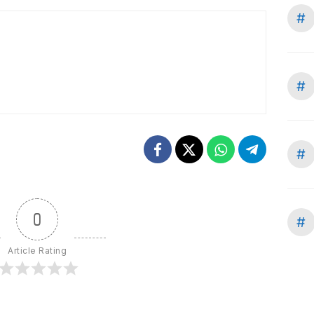
#
#
#
0
#
Article Rating