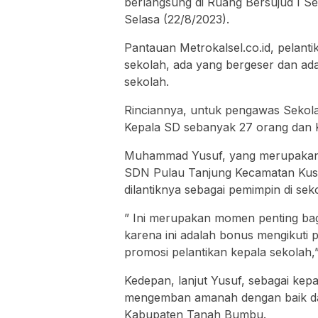
berlangsung di Ruang Bersujud I S
Selasa (22/8/2023).
Pantauan Metrokalsel.co.id, pelanti
sekolah, ada yang bergeser dan ad
sekolah.
Rinciannya, untuk pengawas Sekol
Kepala SD sebanyak 27 orang dan 
Muhammad Yusuf, yang merupakan G
SDN Pulau Tanjung Kecamatan Kusa
dilantiknya sebagai pemimpin di sek
” Ini merupakan momen penting bagi
karena ini adalah bonus mengikut
promosi pelantikan kepala sekolah,
Kedepan, lanjut Yusuf, sebagai kep
mengemban amanah dengan baik dan
Kabupaten Tanah Bumbu.