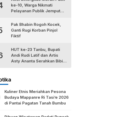
4
ke-10, Warga Nikmati
Pelayanan Publik Jemput
Bola di Teluk Kepayang
Pak Bhabin Rogoh Kocek,
5
Ganti Rugi Korban Pinjol
Fiktif
HUT ke-23 Tanbu, Bupati
6
Andi Rudi Latif dan Artis
Asty Ananta Serahkan Bibit
Tomat Cherry Stevia untuk
Petani Lokal
otika
Kuliner Etnis Meriahkan Pesona
Budaya Mappanre Ri Tasi’e 2026
di Pantai Pagatan Tanah Bumbu
Ribuan Wisatawan Padati Puncak