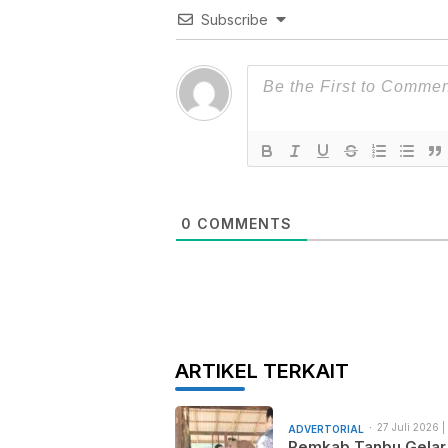
Subscribe
0
COMMENTS
ARTIKEL TERKAIT
27 Juli 2026 |
ADVERTORIAL
am
Pemkab Tanbu Gelar