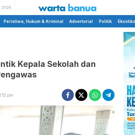
s 2026
memberikan informasi
wartabanua.com
yang cerdas dan fakta
Peristiwa, Hukum & Kriminal
Advertorial
Politik
Eksotik
ntik Kepala Sekolah dan
Pengawas
2:12 pm