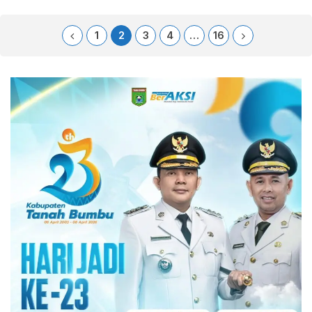
1
2
3
4
…
16