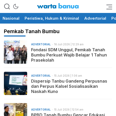
memberikan informasi yang
wartabanua.com
cerdas dan fakta
Nasional
Peristiwa, Hukum & Kriminal
Advertorial
Po
Pemkab Tanah Bumbu
ADVERTORIAL
16 Juli 2026 | 12:29 am
Fondasi SDM Unggul, Pemkab Tanah
Bumbu Perkuat Wajib Belajar 1 Tahun
Prasekolah
ADVERTORIAL
15 Juli 2026 | 1:06 am
Dispersip Tanbu Gandeng Perpusnas
dan Perpus Kalsel Sosialisasikan
Naskah Kuno
ADVERTORIAL
15 Juli 2026 | 12:54 am
BPBD Tanah Bumbu Gencar Edukasi