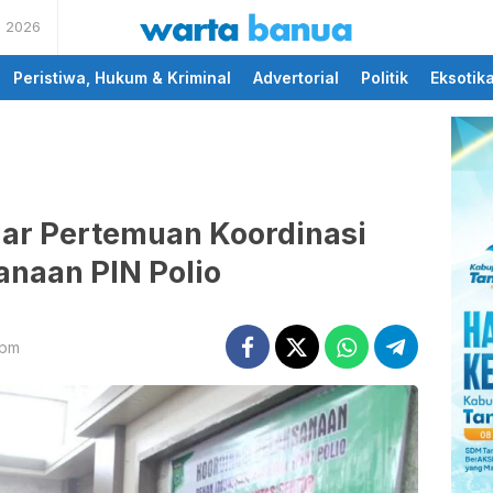
s 2026
memberikan informasi
wartabanua.com
yang cerdas dan fakta
Peristiwa, Hukum & Kriminal
Advertorial
Politik
Eksotik
lar Pertemuan Koordinasi
anaan PIN Polio
 pm