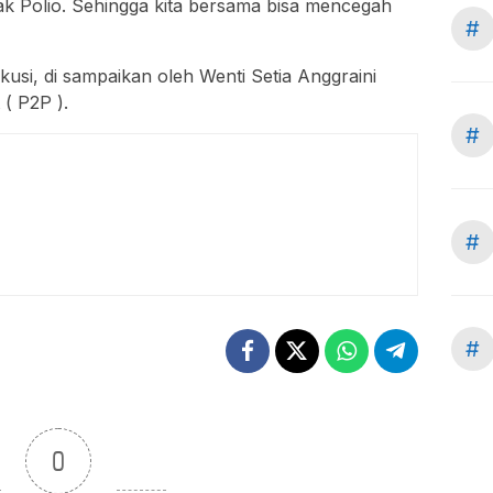
k Polio. Sehingga kita bersama bisa mencegah
#
usi, di sampaikan oleh Wenti Setia Anggraini
( P2P ).
#
#
#
0