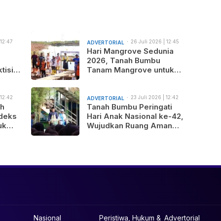
 12:47
26 Juli 2026 | 12:45
ADVERTORIAL
am
Hari Mangrove Sedunia
2026, Tanah Bumbu
tisi
Tanam Mangrove untuk
nus
Generasi Mendatang
 12:42
23 Juli 2026 | 12:42
ADVERTORIAL
am
ah
Tanah Bumbu Peringati
deks
Hari Anak Nasional ke-42,
uk
Wujudkan Ruang Aman
gunan
dan Nyaman bagi Anak
b
Nasional
Peristiwa, Hukum &
Advertorial