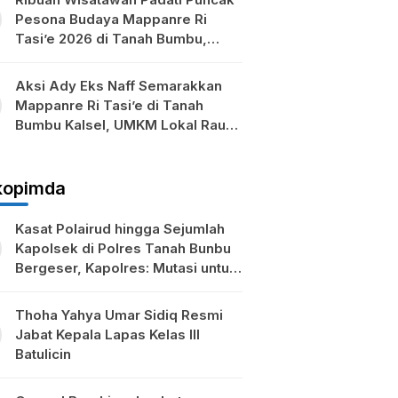
Pesona Budaya Mappanre Ri
Tasi’e 2026 di Tanah Bumbu,
Ekonomi Lokal Ikut Bergeliat
Aksi Ady Eks Naff Semarakkan
Mappanre Ri Tasi’e di Tanah
Bumbu Kalsel, UMKM Lokal Raup
Berkah
kopimda
Kasat Polairud hingga Sejumlah
Kapolsek di Polres Tanah Bunbu
Bergeser, Kapolres: Mutasi untuk
Penyegaran
Thoha Yahya Umar Sidiq Resmi
Jabat Kepala Lapas Kelas III
Batulicin