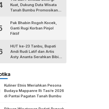
4
Kuat, Dukung Duta Wisata
Tanah Bumbu Promosikan
Kekayaan Lokal
Pak Bhabin Rogoh Kocek,
5
Ganti Rugi Korban Pinjol
Fiktif
HUT ke-23 Tanbu, Bupati
6
Andi Rudi Latif dan Artis
Asty Ananta Serahkan Bibit
Tomat Cherry Stevia untuk
Petani Lokal
otika
Kuliner Etnis Meriahkan Pesona
Budaya Mappanre Ri Tasi’e 2026
di Pantai Pagatan Tanah Bumbu
Ribuan Wisatawan Padati Puncak