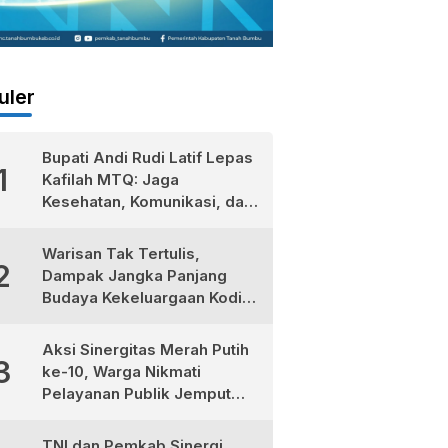
uler
Bupati Andi Rudi Latif Lepas
1
Kafilah MTQ: Jaga
Kesehatan, Komunikasi, dan
Niatkan Ibadah untuk Sukses
Dunia Akhirat
Warisan Tak Tertulis,
2
Dampak Jangka Panjang
Budaya Kekeluargaan Kodim
1022/Tanah Bumbu
Aksi Sinergitas Merah Putih
3
ke-10, Warga Nikmati
Pelayanan Publik Jemput
Bola di Teluk Kepayang
TNI dan Pemkab Sinergi