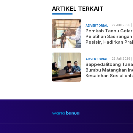
ARTIKEL TERKAIT
27 Juli 2026 |
ADVERTORIAL
am
Pemkab Tanbu Gelar
Pelatihan Sasirangan
Pesisir, Hadirkan Prak
Wastra Sandi Agusti
untuk Motif Baru dan
Pemasaran Produk
23 Juli 2026 |
ADVERTORIAL
am
Bappedalitbang Tan
Bumbu Matangkan In
Kesalehan Sosial unt
Mendukung Pemban
Daerah yang Maju,
Makmur, dan Berada