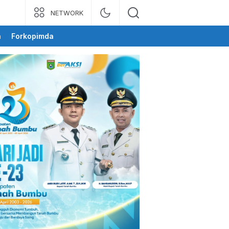
NETWORK
a
Forkopimda