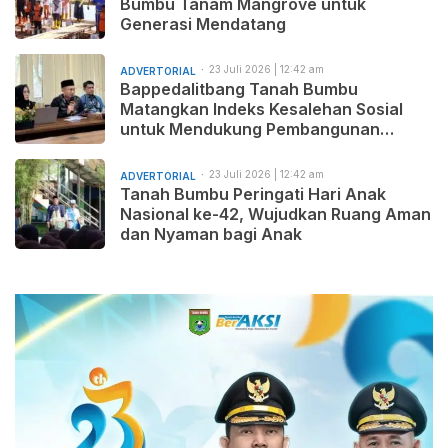
Bumbu Tanam Mangrove untuk
Generasi Mendatang
23 Juli 2026 | 12:42 am
ADVERTORIAL
Bappedalitbang Tanah Bumbu
Matangkan Indeks Kesalehan Sosial
untuk Mendukung Pembangunan
Daerah yang Maju, Makmur, dan
Beradab
23 Juli 2026 | 12:42 am
ADVERTORIAL
Tanah Bumbu Peringati Hari Anak
Nasional ke-42, Wujudkan Ruang Aman
dan Nyaman bagi Anak