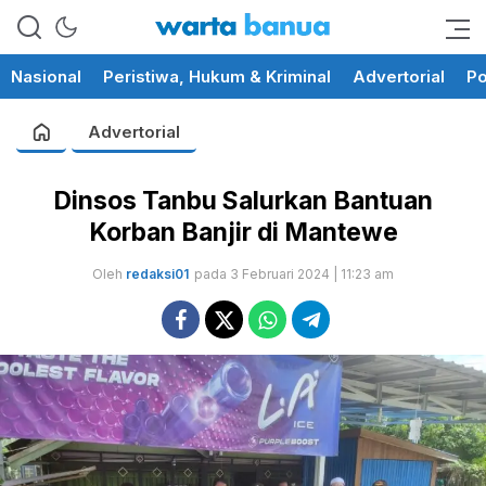
memberikan informasi yang
wartabanua.com
cerdas dan fakta
Nasional
Peristiwa, Hukum & Kriminal
Advertorial
Po
Advertorial
Dinsos Tanbu Salurkan Bantuan
Korban Banjir di Mantewe
Oleh
redaksi01
pada 3 Februari 2024 | 11:23 am