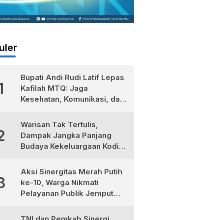
uler
Bupati Andi Rudi Latif Lepas
1
Kafilah MTQ: Jaga
Kesehatan, Komunikasi, dan
Niatkan Ibadah untuk Sukses
Dunia Akhirat
Warisan Tak Tertulis,
2
Dampak Jangka Panjang
Budaya Kekeluargaan Kodim
1022/Tanah Bumbu
Aksi Sinergitas Merah Putih
3
ke-10, Warga Nikmati
Pelayanan Publik Jemput
Bola di Teluk Kepayang
TNI dan Pemkab Sinergi