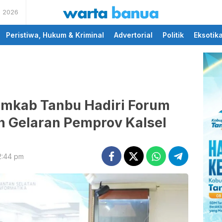
s 2026
memberikan informasi
wartabanua.com
yang cerdas dan fakta
Peristiwa, Hukum & Kriminal
Advertorial
Politik
Eksotik
emkab Tanbu Hadiri Forum
h Gelaran Pemprov Kalsel
 2:44 pm