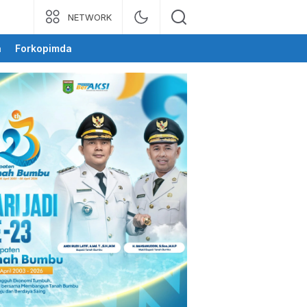
NETWORK
a
Forkopimda