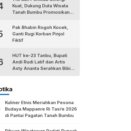
4
Kuat, Dukung Duta Wisata
Tanah Bumbu Promosikan
Kekayaan Lokal
Pak Bhabin Rogoh Kocek,
5
Ganti Rugi Korban Pinjol
Fiktif
HUT ke-23 Tanbu, Bupati
6
Andi Rudi Latif dan Artis
Asty Ananta Serahkan Bibit
Tomat Cherry Stevia untuk
Petani Lokal
otika
Kuliner Etnis Meriahkan Pesona
Budaya Mappanre Ri Tasi’e 2026
di Pantai Pagatan Tanah Bumbu
Ribuan Wisatawan Padati Puncak