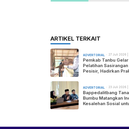
ARTIKEL TERKAIT
27 Juli 2026 |
ADVERTORIAL
am
Pemkab Tanbu Gelar
Pelatihan Sasirangan
Pesisir, Hadirkan Prak
Wastra Sandi Agusti
untuk Motif Baru dan
Pemasaran Produk
23 Juli 2026 |
ADVERTORIAL
am
Bappedalitbang Tan
Bumbu Matangkan In
Kesalehan Sosial unt
Mendukung Pemban
Daerah yang Maju,
Makmur, dan Berada