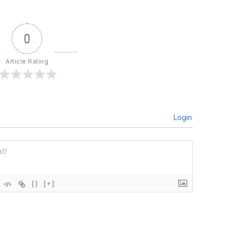
0
Article Rating
Login
{}
[+]