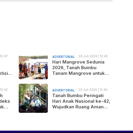
 12:47
26 Juli 2026 | 12:45
ADVERTORIAL
am
Hari Mangrove Sedunia
2026, Tanah Bumbu
tisi
Tanam Mangrove untuk
nus
Generasi Mendatang
 12:42
23 Juli 2026 | 12:42
ADVERTORIAL
am
ah
Tanah Bumbu Peringati
deks
Hari Anak Nasional ke-42,
uk
Wujudkan Ruang Aman
gunan
dan Nyaman bagi Anak
b