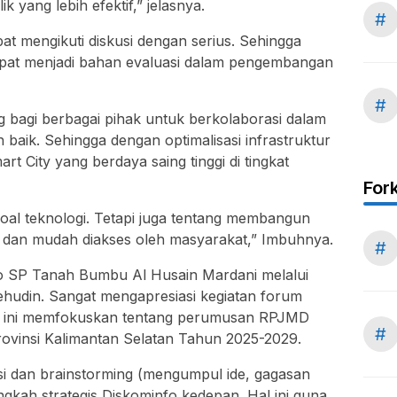
 yang lebih efektif,” jelasnya.
#
t mengikuti diskusi dengan serius. Sehingga
pat menjadi bahan evaluasi dalam pengembangan
#
g bagi berbagai pihak untuk berkolaborasi dalam
h baik. Sehingga dengan optimalisasi infrastruktur
art City yang berdaya saing tinggi di tingkat
For
soal teknologi. Tetapi juga tentang membangun
i dan mudah diakses oleh masyarakat,” Imbuhnya.
#
fo SP Tanah Bumbu Al Husain Mardani melalui
ehudin. Sangat mengapresiasi kegiatan forum
um ini memfokuskan tentang perumusan RPJMD
#
ovinsi Kalimantan Selatan Tahun 2025-2029.
si dan brainstorming (mengumpul ide, gagasan
gkah strategis Diskominfo kedepan. Hal ini guna