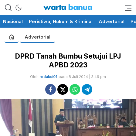
memberikan informasi yang
wartabanua.com
cerdas dan fakta
Nasional
Peristiwa, Hukum & Kriminal
Advertorial
Po
Advertorial
DPRD Tanah Bumbu Setujui LPJ
APBD 2023
Oleh
redaksi01
pada 8 Juli 2024 | 3:49 pm