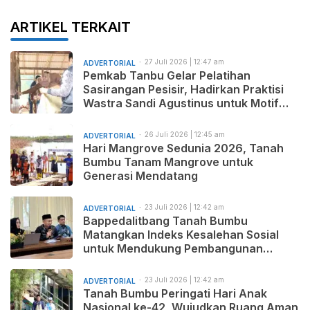
ARTIKEL TERKAIT
27 Juli 2026 | 12:47 am
ADVERTORIAL
Pemkab Tanbu Gelar Pelatihan
Sasirangan Pesisir, Hadirkan Praktisi
Wastra Sandi Agustinus untuk Motif
Baru dan Pemasaran Produk
26 Juli 2026 | 12:45 am
ADVERTORIAL
Hari Mangrove Sedunia 2026, Tanah
Bumbu Tanam Mangrove untuk
Generasi Mendatang
23 Juli 2026 | 12:42 am
ADVERTORIAL
Bappedalitbang Tanah Bumbu
Matangkan Indeks Kesalehan Sosial
untuk Mendukung Pembangunan
Daerah yang Maju, Makmur, dan
Beradab
23 Juli 2026 | 12:42 am
ADVERTORIAL
Tanah Bumbu Peringati Hari Anak
Nasional ke-42, Wujudkan Ruang Aman