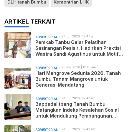
DLH tanah Bumbu
Kementrian LHK
ARTIKEL TERKAIT
27 Juli 2026 | 12:47 am
ADVERTORIAL
Pemkab Tanbu Gelar Pelatihan
Sasirangan Pesisir, Hadirkan Praktisi
Wastra Sandi Agustinus untuk Motif
Baru dan Pemasaran Produk
26 Juli 2026 | 12:45 am
ADVERTORIAL
Hari Mangrove Sedunia 2026, Tanah
Bumbu Tanam Mangrove untuk
Generasi Mendatang
23 Juli 2026 | 12:42 am
ADVERTORIAL
Bappedalitbang Tanah Bumbu
Matangkan Indeks Kesalehan Sosial
untuk Mendukung Pembangunan
Daerah yang Maju, Makmur, dan
Beradab
23 Juli 2026 | 12:42 am
ADVERTORIAL