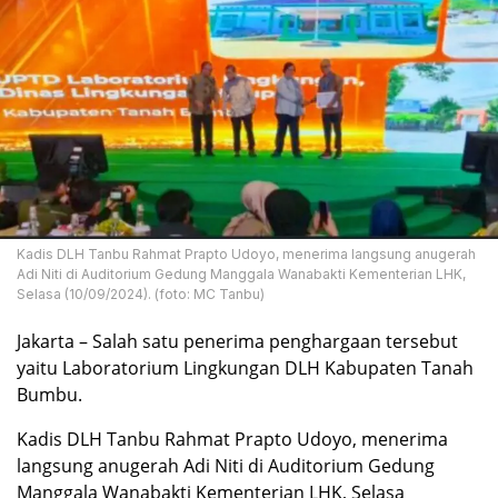
Kadis DLH Tanbu Rahmat Prapto Udoyo, menerima langsung anugerah
Adi Niti di Auditorium Gedung Manggala Wanabakti Kementerian LHK,
Selasa (10/09/2024). (foto: MC Tanbu)
Jakarta – Salah satu penerima penghargaan tersebut
yaitu Laboratorium Lingkungan DLH Kabupaten Tanah
Bumbu.
Kadis DLH Tanbu Rahmat Prapto Udoyo, menerima
langsung anugerah Adi Niti di Auditorium Gedung
Manggala Wanabakti Kementerian LHK, Selasa