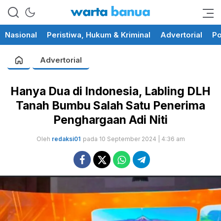
memberikan informasi yang
wartabanua.com
cerdas dan fakta
Nasional
Peristiwa, Hukum & Kriminal
Advertorial
Po
Advertorial
Hanya Dua di Indonesia, Labling DLH
Tanah Bumbu Salah Satu Penerima
Penghargaan Adi Niti
Oleh
redaksi01
pada 10 September 2024 | 4:36 am