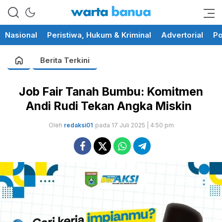
memberikan informasi yang
wartabanua.com
cerdas dan fakta
Nasional
Peristiwa, Hukum & Kriminal
Advertorial
Po
Berita Terkini
Job Fair Tanah Bumbu: Komitmen
Andi Rudi Tekan Angka Miskin
Oleh
redaksi01
pada 17 Juli 2025 | 4:50 pm