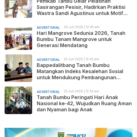
Pemkab Tanbu Gelar Pelatihan
Sasirangan Pesisir, Hadirkan Praktisi
Wastra Sandi Agustinus untuk Motif
Baru dan Pemasaran Produk
26 Juli 2026 | 12:45 am
ADVERTORIAL
Hari Mangrove Sedunia 2026, Tanah
Bumbu Tanam Mangrove untuk
Generasi Mendatang
23 Juli 2026 | 12:42 am
ADVERTORIAL
Bappedalitbang Tanah Bumbu
Matangkan Indeks Kesalehan Sosial
untuk Mendukung Pembangunan
Daerah yang Maju, Makmur, dan
Beradab
23 Juli 2026 | 12:42 am
ADVERTORIAL
Tanah Bumbu Peringati Hari Anak
Nasional ke-42, Wujudkan Ruang Aman
dan Nyaman bagi Anak