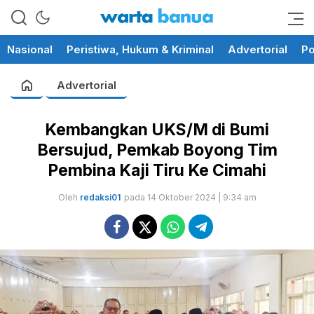
memberikan informasi yang
wartabanua.com
cerdas dan fakta
Nasional
Peristiwa, Hukum & Kriminal
Advertorial
Po
Advertorial
Kembangkan UKS/M di Bumi
Bersujud, Pemkab Boyong Tim
Pembina Kaji Tiru Ke Cimahi
Oleh
redaksi01
pada 14 Oktober 2024 | 9:34 am