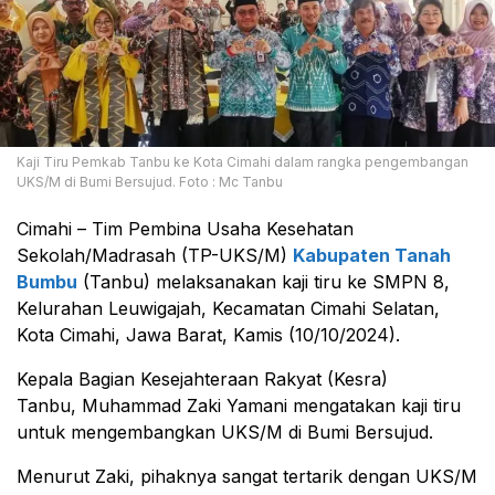
Kaji Tiru Pemkab Tanbu ke Kota Cimahi dalam rangka pengembangan
UKS/M di Bumi Bersujud. Foto : Mc Tanbu
Cimahi – Tim Pembina Usaha Kesehatan
Sekolah/Madrasah (TP-UKS/M)
Kabupaten Tanah
Bumbu
(Tanbu) melaksanakan kaji tiru ke SMPN 8,
Kelurahan Leuwigajah, Kecamatan Cimahi Selatan,
Kota Cimahi, Jawa Barat, Kamis (10/10/2024).
Kepala Bagian Kesejahteraan Rakyat (Kesra)
Tanbu, Muhammad Zaki Yamani mengatakan kaji tiru
untuk mengembangkan UKS/M di Bumi Bersujud.
Menurut Zaki, pihaknya sangat tertarik dengan UKS/M