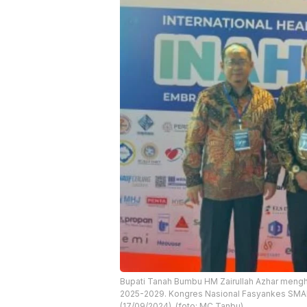
Bupati Tanah Bumbu HM Zairullah Azhar meng
2025-2029. Kongres Nasional Fasyankes SMAR
(17/09/2024). (foto: MC Tanbu)