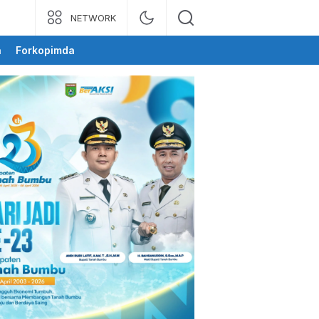
NETWORK
a
Forkopimda