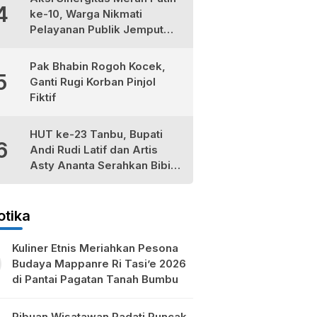
4
ke-10, Warga Nikmati
Pelayanan Publik Jemput
Bola di Teluk Kepayang
Pak Bhabin Rogoh Kocek,
5
Ganti Rugi Korban Pinjol
Fiktif
HUT ke-23 Tanbu, Bupati
6
Andi Rudi Latif dan Artis
Asty Ananta Serahkan Bibit
Tomat Cherry Stevia untuk
Petani Lokal
otika
Kuliner Etnis Meriahkan Pesona
Budaya Mappanre Ri Tasi’e 2026
di Pantai Pagatan Tanah Bumbu
Ribuan Wisatawan Padati Puncak