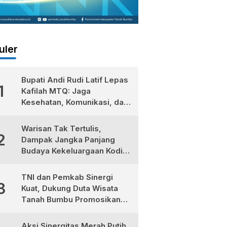
uler
Bupati Andi Rudi Latif Lepas
1
Kafilah MTQ: Jaga
Kesehatan, Komunikasi, dan
Niatkan Ibadah untuk Sukses
Dunia Akhirat
Warisan Tak Tertulis,
2
Dampak Jangka Panjang
Budaya Kekeluargaan Kodim
1022/Tanah Bumbu
TNI dan Pemkab Sinergi
3
Kuat, Dukung Duta Wisata
Tanah Bumbu Promosikan
Kekayaan Lokal
Aksi Sinergitas Merah Putih