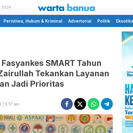
s 2026
memberikan informasi
wartabanua.com
yang cerdas dan fakta
Peristiwa, Hukum & Kriminal
Advertorial
Politik
Eksotik
l Fasyankes SMART Tahun
Zairullah Tekankan Layanan
n Jadi Prioritas
 | 5:17 am