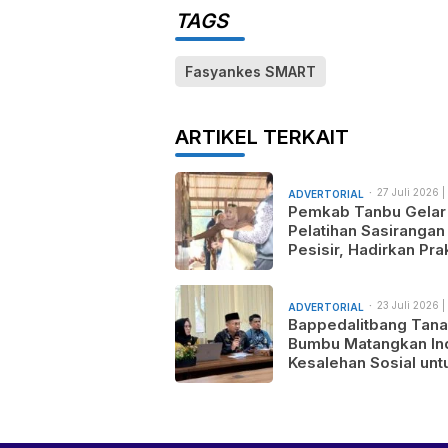
TAGS
Fasyankes SMART
ARTIKEL TERKAIT
27 Juli 2026 |
ADVERTORIAL
am
Pemkab Tanbu Gelar
Pelatihan Sasirangan
Pesisir, Hadirkan Prak
Wastra Sandi Agusti
untuk Motif Baru dan
Pemasaran Produk
23 Juli 2026 |
ADVERTORIAL
am
Bappedalitbang Tan
Bumbu Matangkan In
Kesalehan Sosial unt
Mendukung Pemban
Daerah yang Maju,
Makmur, dan Berada