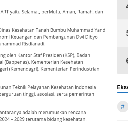
MART yaitu Selamat, berMutu, Aman, Ramah, dan
a Dinas Kesehatan Tanah Bumbu Muhammad Yandi
Ekonomi Keuangan dan Pembangunan Dwi Dibyo
uhammad Risdianadi.
ung oleh Kantor Staf Presiden (KSP), Badan
l (Bappenas), Kementerian Kesehatan
eri (Kemendagri), Kementerian Perindustrian
Eks
punan Teknik Pelayanan Kesehatan Indonesia
perguruan tinggi, asosiasi, serta pemerintah
#
di antaranya adalah merumuskan rencana
024 – 2029 terutama bidang kesehatan.