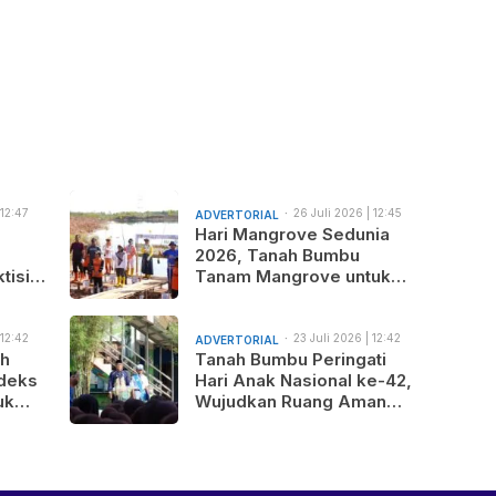
 12:47
26 Juli 2026 | 12:45
ADVERTORIAL
am
Hari Mangrove Sedunia
2026, Tanah Bumbu
tisi
Tanam Mangrove untuk
nus
Generasi Mendatang
 12:42
23 Juli 2026 | 12:42
ADVERTORIAL
am
ah
Tanah Bumbu Peringati
deks
Hari Anak Nasional ke-42,
uk
Wujudkan Ruang Aman
gunan
dan Nyaman bagi Anak
b