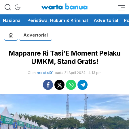
memberikan informasi yang
wartabanua.com
cerdas dan fakta
Nasional
Peristiwa, Hukum & Kriminal
Advertorial
Po
Advertorial
Mappanre Ri Tasi’E Moment Pelaku
UMKM, Stand Gratis!
Oleh
redaksi01
pada 21 April 2024 | 4:13 pm