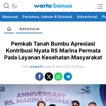
memberikan informasi yang
wartabanua.com
cerdas dan fakta
Nasional
Peristiwa, Hukum & Kriminal
Advertorial
Po
Advertorial
Pemkab Tanah Bumbu Apresiasi
Kontribusi Nyata RS Marina Permata
Pada Layanan Kesehatan Masyarakat
Oleh
redaksi01
pada 16 April 2025 | 11:08 pm