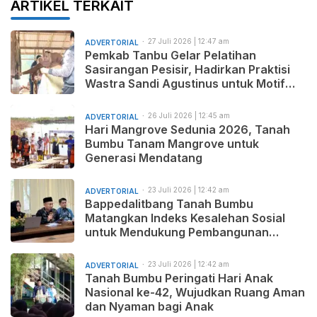
ARTIKEL TERKAIT
27 Juli 2026 | 12:47 am
ADVERTORIAL
Pemkab Tanbu Gelar Pelatihan
Sasirangan Pesisir, Hadirkan Praktisi
Wastra Sandi Agustinus untuk Motif
Baru dan Pemasaran Produk
26 Juli 2026 | 12:45 am
ADVERTORIAL
Hari Mangrove Sedunia 2026, Tanah
Bumbu Tanam Mangrove untuk
Generasi Mendatang
23 Juli 2026 | 12:42 am
ADVERTORIAL
Bappedalitbang Tanah Bumbu
Matangkan Indeks Kesalehan Sosial
untuk Mendukung Pembangunan
Daerah yang Maju, Makmur, dan
Beradab
23 Juli 2026 | 12:42 am
ADVERTORIAL
Tanah Bumbu Peringati Hari Anak
Nasional ke-42, Wujudkan Ruang Aman
dan Nyaman bagi Anak