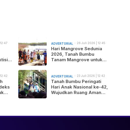
 12:47
26 Juli 2026 | 12:45
ADVERTORIAL
am
Hari Mangrove Sedunia
2026, Tanah Bumbu
tisi
Tanam Mangrove untuk
nus
Generasi Mendatang
 12:42
23 Juli 2026 | 12:42
ADVERTORIAL
am
ah
Tanah Bumbu Peringati
deks
Hari Anak Nasional ke-42,
uk
Wujudkan Ruang Aman
gunan
dan Nyaman bagi Anak
b