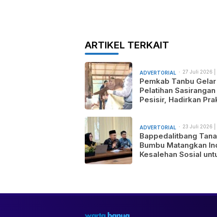
ARTIKEL TERKAIT
27 Juli 2026 |
ADVERTORIAL
am
Pemkab Tanbu Gelar
Pelatihan Sasirangan
Pesisir, Hadirkan Prak
Wastra Sandi Agusti
untuk Motif Baru dan
Pemasaran Produk
23 Juli 2026 |
ADVERTORIAL
am
Bappedalitbang Tan
Bumbu Matangkan In
Kesalehan Sosial unt
Mendukung Pemban
Daerah yang Maju,
Makmur, dan Berada