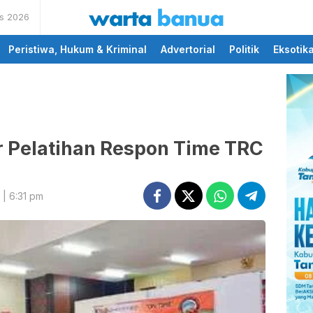
us 2026
memberikan informasi
wartabanua.com
yang cerdas dan fakta
Peristiwa, Hukum & Kriminal
Advertorial
Politik
Eksotik
 Pelatihan Respon Time TRC
| 6:31 pm