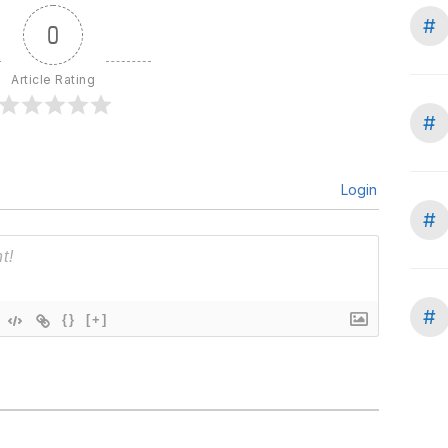
#
0
Article Rating
#
Login
#
#
{}
[+]