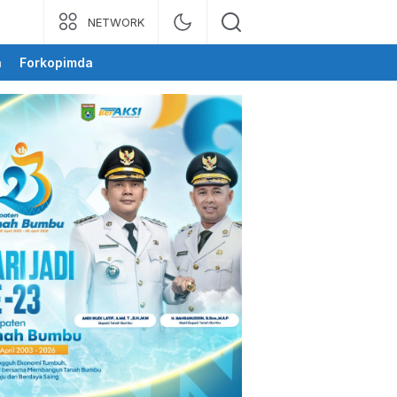
NETWORK
a
Forkopimda