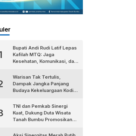
uler
Bupati Andi Rudi Latif Lepas
1
Kafilah MTQ: Jaga
Kesehatan, Komunikasi, dan
Niatkan Ibadah untuk Sukses
Dunia Akhirat
Warisan Tak Tertulis,
2
Dampak Jangka Panjang
Budaya Kekeluargaan Kodim
1022/Tanah Bumbu
TNI dan Pemkab Sinergi
3
Kuat, Dukung Duta Wisata
Tanah Bumbu Promosikan
Kekayaan Lokal
Aksi Sinergitas Merah Putih