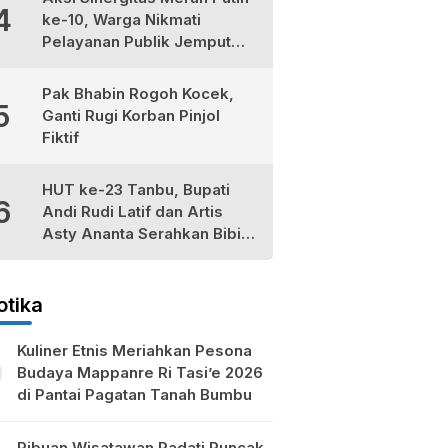
4
ke-10, Warga Nikmati
Pelayanan Publik Jemput
Bola di Teluk Kepayang
Pak Bhabin Rogoh Kocek,
5
Ganti Rugi Korban Pinjol
Fiktif
HUT ke-23 Tanbu, Bupati
6
Andi Rudi Latif dan Artis
Asty Ananta Serahkan Bibit
Tomat Cherry Stevia untuk
Petani Lokal
otika
Kuliner Etnis Meriahkan Pesona
Budaya Mappanre Ri Tasi’e 2026
di Pantai Pagatan Tanah Bumbu
Ribuan Wisatawan Padati Puncak