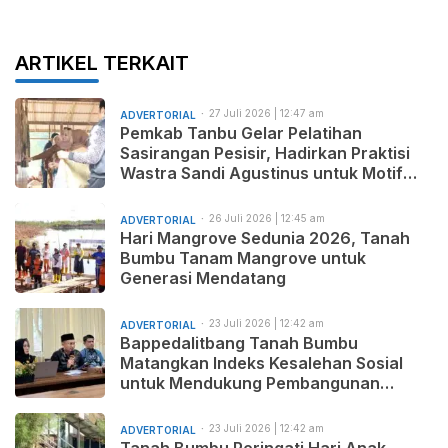
ARTIKEL TERKAIT
27 Juli 2026 | 12:47 am
ADVERTORIAL
Pemkab Tanbu Gelar Pelatihan
Sasirangan Pesisir, Hadirkan Praktisi
Wastra Sandi Agustinus untuk Motif
Baru dan Pemasaran Produk
26 Juli 2026 | 12:45 am
ADVERTORIAL
Hari Mangrove Sedunia 2026, Tanah
Bumbu Tanam Mangrove untuk
Generasi Mendatang
23 Juli 2026 | 12:42 am
ADVERTORIAL
Bappedalitbang Tanah Bumbu
Matangkan Indeks Kesalehan Sosial
untuk Mendukung Pembangunan
Daerah yang Maju, Makmur, dan
Beradab
23 Juli 2026 | 12:42 am
ADVERTORIAL
Tanah Bumbu Peringati Hari Anak