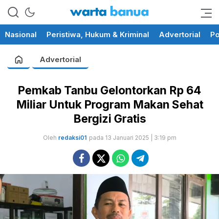
memberikan informasi yang
wartabanua.com
cerdas dan fakta
Nasional
Peristiwa, Hukum & Kriminal
Advertorial
Po
Advertorial
Pemkab Tanbu Gelontorkan Rp 64
Miliar Untuk Program Makan Sehat
Bergizi Gratis
Oleh
redaksi01
pada 13 Januari 2025 | 3:19 pm