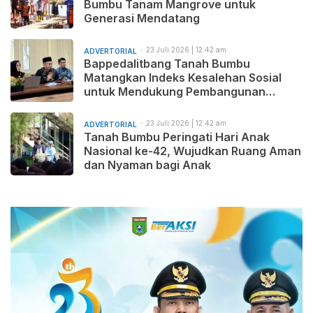
Bumbu Tanam Mangrove untuk
Generasi Mendatang
23 Juli 2026 | 12:42 am
ADVERTORIAL
Bappedalitbang Tanah Bumbu
Matangkan Indeks Kesalehan Sosial
untuk Mendukung Pembangunan
Daerah yang Maju, Makmur, dan
Beradab
23 Juli 2026 | 12:42 am
ADVERTORIAL
Tanah Bumbu Peringati Hari Anak
Nasional ke-42, Wujudkan Ruang Aman
dan Nyaman bagi Anak