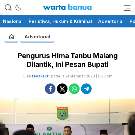
memberikan informasi yang
wartabanua.com
cerdas dan fakta
Nasional
Peristiwa, Hukum & Kriminal
Advertorial
Po
Advertorial
Pengurus Hima Tanbu Malang
Dilantik, Ini Pesan Bupati
Oleh
redaksi01
pada 11 September 2023 | 6:23 pm