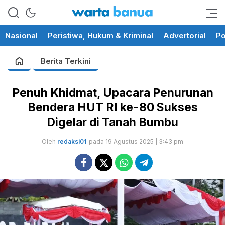
memberikan informasi yang
wartabanua.com
cerdas dan fakta
Nasional
Peristiwa, Hukum & Kriminal
Advertorial
Po
Berita Terkini
Penuh Khidmat, Upacara Penurunan
Bendera HUT RI ke-80 Sukses
Digelar di Tanah Bumbu
Oleh
redaksi01
pada 19 Agustus 2025 | 3:43 pm