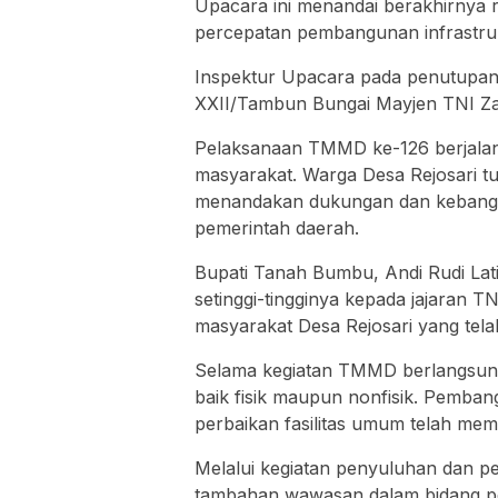
Upacara ini menandai berakhirnya
percepatan pembangunan infrastruk
Inspektur Upacara pada penutup
XXII/Tambun Bungai Mayjen TNI Zain
Pelaksanaan TMMD ke-126 berjalan
masyarakat. Warga Desa Rejosari t
menandakan dukungan dan kebangga
pemerintah daerah.
Bupati Tanah Bumbu, Andi Rudi Lati
setinggi-tingginya kepada jajaran TN
masyarakat Desa Rejosari yang tel
Selama kegiatan TMMD berlangsung,
baik fisik maupun nonfisik. Pembang
perbaikan fasilitas umum telah mem
Melalui kegiatan penyuluhan dan 
tambahan wawasan dalam bidang per