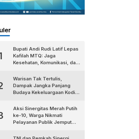
uler
Bupati Andi Rudi Latif Lepas
1
Kafilah MTQ: Jaga
Kesehatan, Komunikasi, dan
Niatkan Ibadah untuk Sukses
Dunia Akhirat
Warisan Tak Tertulis,
2
Dampak Jangka Panjang
Budaya Kekeluargaan Kodim
1022/Tanah Bumbu
Aksi Sinergitas Merah Putih
3
ke-10, Warga Nikmati
Pelayanan Publik Jemput
Bola di Teluk Kepayang
TNI dan Pemkab Sinergi