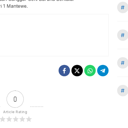
i 1 Mantewe.
#
#
#
#
0
Article Rating