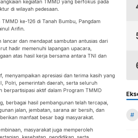
 rangkaian kegiatan TMMD yang berfokus pada
tur di wilayah pedesaan.
an TMMD ke-126 di Tanah Bumbu, Pangdam
ul Arifin.
 lancar dan mendapat sambutan antusias dari
urut hadir memenuhi lapangan upacara,
an atas hasil kerja bersama antara TNI dan
f, menyampaikan apresiasi dan terima kasih yang
I, Polri, pemerintah daerah, serta seluruh
ah berpartisipasi aktif dalam Program TMMD
Eks
 berbagai hasil pembangunan telah tercapai,
unan jalan, jembatan, sarana air bersih, dan
#
berikan manfaat besar bagi masyarakat.
pembinaan, masyarakat juga memperoleh
tanian, kesehatan, pendidikan, serta