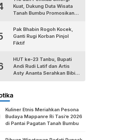
4
Kuat, Dukung Duta Wisata
Tanah Bumbu Promosikan
Kekayaan Lokal
Pak Bhabin Rogoh Kocek,
5
Ganti Rugi Korban Pinjol
Fiktif
HUT ke-23 Tanbu, Bupati
6
Andi Rudi Latif dan Artis
Asty Ananta Serahkan Bibit
Tomat Cherry Stevia untuk
Petani Lokal
otika
Kuliner Etnis Meriahkan Pesona
Budaya Mappanre Ri Tasi’e 2026
di Pantai Pagatan Tanah Bumbu
Ribuan Wisatawan Padati Puncak