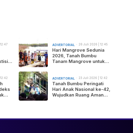
 12:47
26 Juli 2026 | 12:45
ADVERTORIAL
am
Hari Mangrove Sedunia
2026, Tanah Bumbu
tisi
Tanam Mangrove untuk
nus
Generasi Mendatang
 12:42
23 Juli 2026 | 12:42
ADVERTORIAL
am
ah
Tanah Bumbu Peringati
deks
Hari Anak Nasional ke-42,
uk
Wujudkan Ruang Aman
gunan
dan Nyaman bagi Anak
b