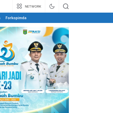
NETWORK
a
Forkopimda