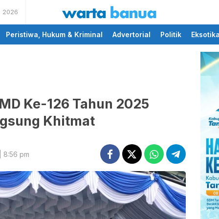
s 2026
memberikan informasi
wartabanua.com
yang cerdas dan fakta
Peristiwa, Hukum & Kriminal
Advertorial
Politik
Eksotik
MD Ke-126 Tahun 2025
ngsung Khitmat
| 8:56 pm