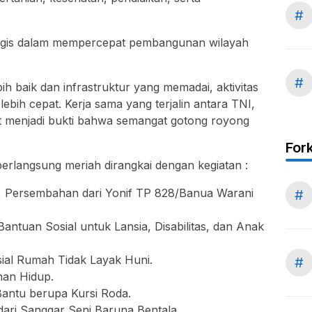
#
rategis dalam mempercepat pembangunan wilayah
#
h baik dan infrastruktur yang memadai, aktivitas
bih cepat. Kerja sama yang terjalin antara TNI,
t menjadi bukti bahwa semangat gotong royong
For
langsung meriah dirangkai dengan kegiatan :
 Persembahan dari Yonif TP 828/Banua Warani
#
ntuan Sosial untuk Lansia, Disabilitas, dan Anak
sial Rumah Tidak Layak Huni.
#
nan Hidup.
Bantu berupa Kursi Roda.
ari Sanggar Seni Baruna Bentala.