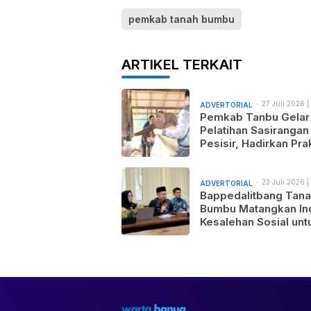
pemkab tanah bumbu
ARTIKEL TERKAIT
27 Juli 2026 |
ADVERTORIAL
am
Pemkab Tanbu Gelar
Pelatihan Sasirangan
Pesisir, Hadirkan Prak
Wastra Sandi Agusti
untuk Motif Baru dan
Pemasaran Produk
23 Juli 2026 |
ADVERTORIAL
am
Bappedalitbang Tan
Bumbu Matangkan In
Kesalehan Sosial unt
Mendukung Pemban
Daerah yang Maju,
Makmur, dan Berada