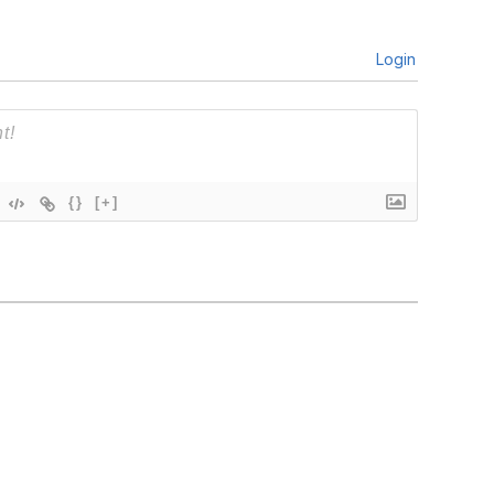
Login
{}
[+]