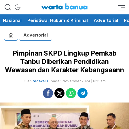
memberikan informasi yang
wartabanua.com
cerdas dan fakta
Nasional
Peristiwa, Hukum & Kriminal
Advertorial
Po
Advertorial
Pimpinan SKPD Lingkup Pemkab
Tanbu Diberikan Pendidikan
Wawasan dan Karakter Kebangsaann
Oleh
redaksi01
pada 1 November 2024 | 8:21 am