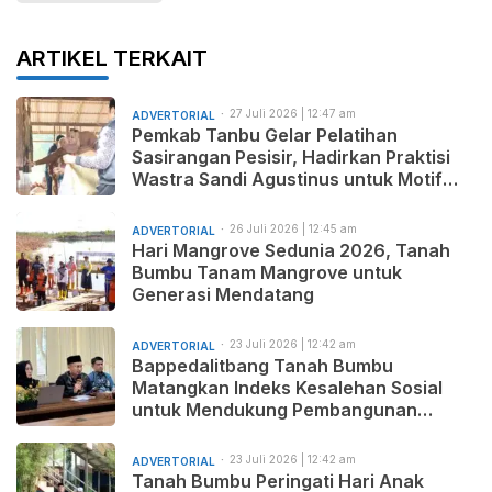
ARTIKEL TERKAIT
27 Juli 2026 | 12:47 am
ADVERTORIAL
Pemkab Tanbu Gelar Pelatihan
Sasirangan Pesisir, Hadirkan Praktisi
Wastra Sandi Agustinus untuk Motif
Baru dan Pemasaran Produk
26 Juli 2026 | 12:45 am
ADVERTORIAL
Hari Mangrove Sedunia 2026, Tanah
Bumbu Tanam Mangrove untuk
Generasi Mendatang
23 Juli 2026 | 12:42 am
ADVERTORIAL
Bappedalitbang Tanah Bumbu
Matangkan Indeks Kesalehan Sosial
untuk Mendukung Pembangunan
Daerah yang Maju, Makmur, dan
Beradab
23 Juli 2026 | 12:42 am
ADVERTORIAL
Tanah Bumbu Peringati Hari Anak