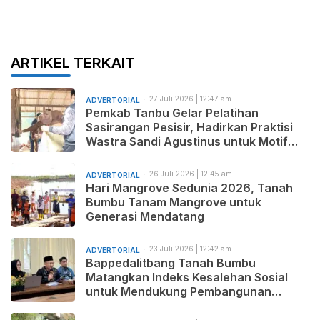
ARTIKEL TERKAIT
27 Juli 2026 | 12:47 am
ADVERTORIAL
Pemkab Tanbu Gelar Pelatihan
Sasirangan Pesisir, Hadirkan Praktisi
Wastra Sandi Agustinus untuk Motif
Baru dan Pemasaran Produk
26 Juli 2026 | 12:45 am
ADVERTORIAL
Hari Mangrove Sedunia 2026, Tanah
Bumbu Tanam Mangrove untuk
Generasi Mendatang
23 Juli 2026 | 12:42 am
ADVERTORIAL
Bappedalitbang Tanah Bumbu
Matangkan Indeks Kesalehan Sosial
untuk Mendukung Pembangunan
Daerah yang Maju, Makmur, dan
Beradab