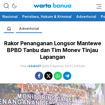
memberikan informasi yang
wartabanua.com
cerdas dan fakta
Nasional
Peristiwa, Hukum & Kriminal
Advertorial
Po
Advertorial
Rakor Penanganan Longsor Mantewe
BPBD Tanbu dan Tim Monev Tinjau
Lapangan
Oleh
redaksi01
pada 9 Agustus 2024 | 4:53 pm