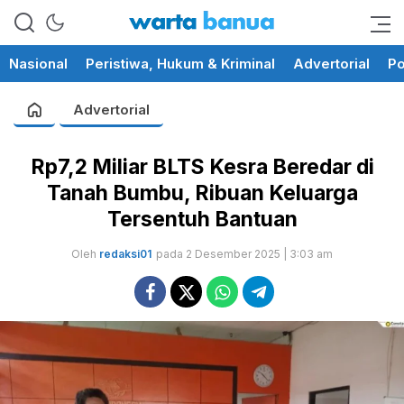
memberikan informasi yang
wartabanua.com
cerdas dan fakta
Nasional
Peristiwa, Hukum & Kriminal
Advertorial
Po
Advertorial
Rp7,2 Miliar BLTS Kesra Beredar di
Tanah Bumbu, Ribuan Keluarga
Tersentuh Bantuan
Oleh
redaksi01
pada 2 Desember 2025 | 3:03 am