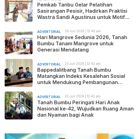
Pemkab Tanbu Gelar Pelatihan
Sasirangan Pesisir, Hadirkan Praktisi
Wastra Sandi Agustinus untuk Motif
Baru dan Pemasaran Produk
26 Juli 2026 | 12:45 am
ADVERTORIAL
Hari Mangrove Sedunia 2026, Tanah
Bumbu Tanam Mangrove untuk
Generasi Mendatang
23 Juli 2026 | 12:42 am
ADVERTORIAL
Bappedalitbang Tanah Bumbu
Matangkan Indeks Kesalehan Sosial
untuk Mendukung Pembangunan
Daerah yang Maju, Makmur, dan
Beradab
23 Juli 2026 | 12:42 am
ADVERTORIAL
Tanah Bumbu Peringati Hari Anak
Nasional ke-42, Wujudkan Ruang Aman
dan Nyaman bagi Anak