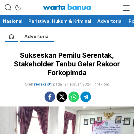
memberikan informasi yang
wartabanua.com
cerdas dan fakta
Nasional
Peristiwa, Hukum & Kriminal
Advertorial
Po
Advertorial
Sukseskan Pemilu Serentak,
Stakeholder Tanbu Gelar Rakoor
Forkopimda
Oleh
redaksi01
pada 12 Februari 2024 | 4:47 pm