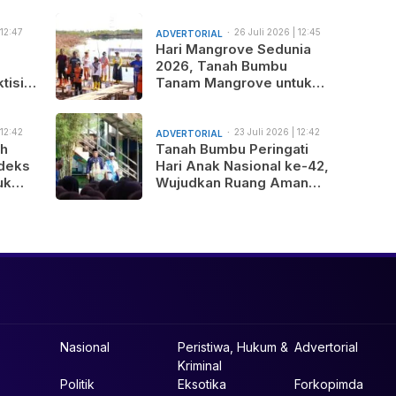
 12:47
26 Juli 2026 | 12:45
ADVERTORIAL
am
Hari Mangrove Sedunia
2026, Tanah Bumbu
tisi
Tanam Mangrove untuk
nus
Generasi Mendatang
 12:42
23 Juli 2026 | 12:42
ADVERTORIAL
am
ah
Tanah Bumbu Peringati
deks
Hari Anak Nasional ke-42,
uk
Wujudkan Ruang Aman
gunan
dan Nyaman bagi Anak
b
Nasional
Peristiwa, Hukum &
Advertorial
Kriminal
Politik
Eksotika
Forkopimda