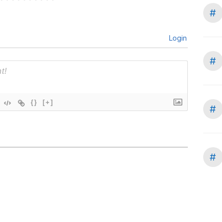
#
Login
#
{}
[+]
#
#