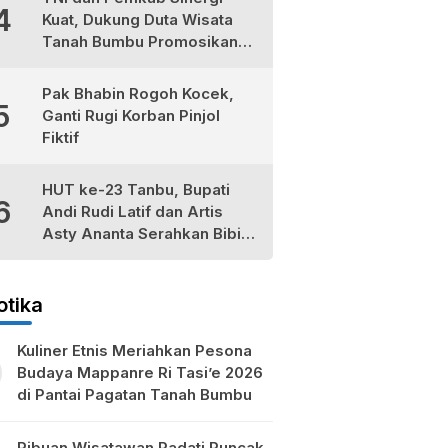
4
Kuat, Dukung Duta Wisata
Tanah Bumbu Promosikan
Kekayaan Lokal
Pak Bhabin Rogoh Kocek,
5
Ganti Rugi Korban Pinjol
Fiktif
HUT ke-23 Tanbu, Bupati
6
Andi Rudi Latif dan Artis
Asty Ananta Serahkan Bibit
Tomat Cherry Stevia untuk
Petani Lokal
otika
Kuliner Etnis Meriahkan Pesona
Budaya Mappanre Ri Tasi’e 2026
di Pantai Pagatan Tanah Bumbu
Ribuan Wisatawan Padati Puncak