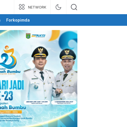
NETWORK
a
Forkopimda