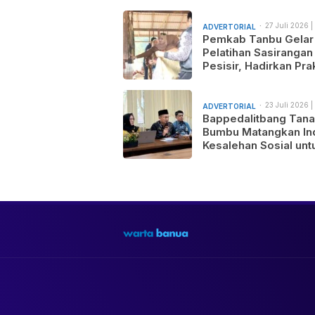
27 Juli 2026 |
ADVERTORIAL
am
Pemkab Tanbu Gelar
Pelatihan Sasirangan
Pesisir, Hadirkan Prak
Wastra Sandi Agusti
untuk Motif Baru dan
Pemasaran Produk
23 Juli 2026 |
ADVERTORIAL
am
Bappedalitbang Tan
Bumbu Matangkan In
Kesalehan Sosial unt
Mendukung Pemban
Daerah yang Maju,
Makmur, dan Berada