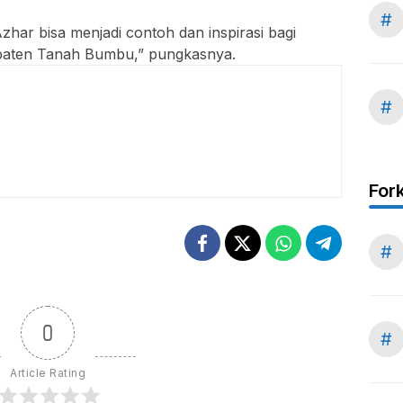
#
ar bisa menjadi contoh dan inspirasi bagi
upaten Tanah Bumbu,” pungkasnya.
#
For
#
0
#
Article Rating