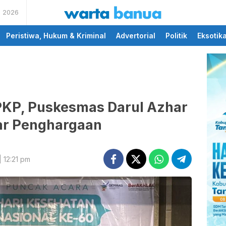
s 2026
memberikan informasi
wartabanua.com
yang cerdas dan fakta
Peristiwa, Hukum & Kriminal
Advertorial
Politik
Eksotik
FPKP, Puskesmas Darul Azhar
ar Penghargaan
 12:21 pm