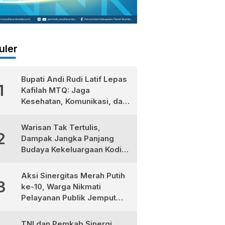
uler
Bupati Andi Rudi Latif Lepas
1
Kafilah MTQ: Jaga
Kesehatan, Komunikasi, dan
Niatkan Ibadah untuk Sukses
Dunia Akhirat
Warisan Tak Tertulis,
2
Dampak Jangka Panjang
Budaya Kekeluargaan Kodim
1022/Tanah Bumbu
Aksi Sinergitas Merah Putih
3
ke-10, Warga Nikmati
Pelayanan Publik Jemput
Bola di Teluk Kepayang
TNI dan Pemkab Sinergi