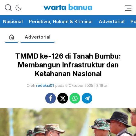
memberikan informasi yang
wartabanua.com
cerdas dan fakta
Nasional
Peristiwa, Hukum & Kriminal
Advertorial
Po
Advertorial
TMMD ke-126 di Tanah Bumbu:
Membangun Infrastruktur dan
Ketahanan Nasional
Oleh
redaksi01
pada 9 Oktober 2025 | 2:16 am