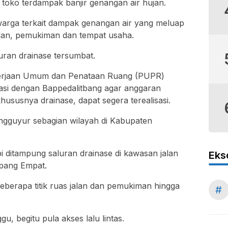
toko terdampak banjir genangan air hujan.
arga terkait dampak genangan air yang meluap
jalan, pemukiman dan tempat usaha.
luran drainase tersumbat.
erjaan Umum dan Penataan Ruang (PUPR)
asi dengan Bappedalitbang agar anggaran
susnya drainase, dapat segera terealisasi.
ngguyur sebagian wilayah di Kabupaten
pi ditampung saluran drainase di kawasan jalan
Eks
mpang Empat.
eberapa titik ruas jalan dan pemukiman hingga
#
u, begitu pula akses lalu lintas.