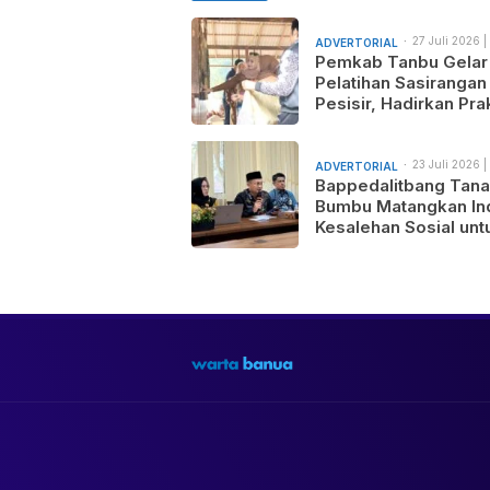
27 Juli 2026 |
ADVERTORIAL
am
Pemkab Tanbu Gelar
Pelatihan Sasirangan
Pesisir, Hadirkan Prak
Wastra Sandi Agusti
untuk Motif Baru dan
Pemasaran Produk
23 Juli 2026 |
ADVERTORIAL
am
Bappedalitbang Tan
Bumbu Matangkan In
Kesalehan Sosial unt
Mendukung Pemban
Daerah yang Maju,
Makmur, dan Berada