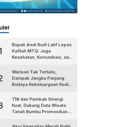
uler
Bupati Andi Rudi Latif Lepas
1
Kafilah MTQ: Jaga
Kesehatan, Komunikasi, dan
Niatkan Ibadah untuk Sukses
Dunia Akhirat
Warisan Tak Tertulis,
2
Dampak Jangka Panjang
Budaya Kekeluargaan Kodim
1022/Tanah Bumbu
TNI dan Pemkab Sinergi
3
Kuat, Dukung Duta Wisata
Tanah Bumbu Promosikan
Kekayaan Lokal
Aksi Sinergitas Merah Putih