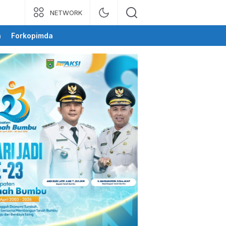
NETWORK
a
Forkopimda