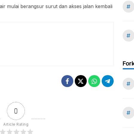
#
air mulai berangsur surut dan akses jalan kembali
#
For
#
0
#
Article Rating