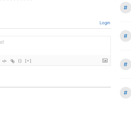
#
Login
#
{}
[+]
#
#