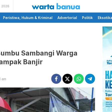
s 2026
memberikan informasi
wartabanua.com
yang cerdas dan fakta
Peristiwa, Hukum & Kriminal
Advertorial
Politik
Eksotik
Bumbu Sambangi Warga
ampak Banjir
1 am