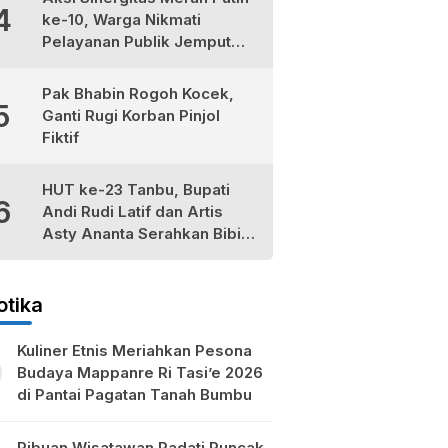
4
ke-10, Warga Nikmati
Pelayanan Publik Jemput
Bola di Teluk Kepayang
Pak Bhabin Rogoh Kocek,
5
Ganti Rugi Korban Pinjol
Fiktif
HUT ke-23 Tanbu, Bupati
6
Andi Rudi Latif dan Artis
Asty Ananta Serahkan Bibit
Tomat Cherry Stevia untuk
Petani Lokal
otika
Kuliner Etnis Meriahkan Pesona
Budaya Mappanre Ri Tasi’e 2026
di Pantai Pagatan Tanah Bumbu
Ribuan Wisatawan Padati Puncak