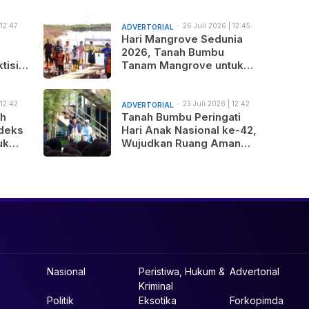
 12:47
26 Juli 2026 | 12:45
ADVERTORIAL
am
Hari Mangrove Sedunia
2026, Tanah Bumbu
tisi
Tanam Mangrove untuk
nus
Generasi Mendatang
 12:42
23 Juli 2026 | 12:42
ADVERTORIAL
am
ah
Tanah Bumbu Peringati
deks
Hari Anak Nasional ke-42,
uk
Wujudkan Ruang Aman
gunan
dan Nyaman bagi Anak
b
Nasional
Peristiwa, Hukum &
Advertorial
Kriminal
Politik
Eksotika
Forkopimda