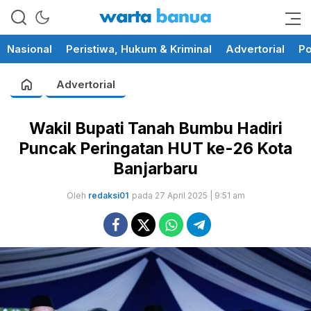
memberikan informasi yang
wartabanua.com
cerdas dan fakta
Nasional
Peristiwa, Hukum & Kriminal
Advertorial
Po
Advertorial
Wakil Bupati Tanah Bumbu Hadiri
Puncak Peringatan HUT ke-26 Kota
Banjarbaru
Oleh
redaksi01
pada 27 April 2025 | 9:51 am